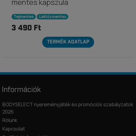
mentes kapszula
Tejmentes
Laktózmentes
3 490 Ft
TERMÉK ADATLAP
Információk
BODYSELECT nyereményjáték és promóciós szabályzatok
2026
Rólunk
Kapcsolat