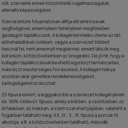
sőt, szerveink ennek köszönhetik rugalmasságukat,
ellenálló képességüket.
Szervezetünk folyamatosan állítja elő aminosavak
segítségével, amennyiben fehérjében megfelelően
gazdagon táplálkozunk. A kollagéntermelés üteme az idő
előrehaladtával csökken, vagyis a szervezet többet
használ fel, mint amennyit megtermel, emiatt látszik meg
bőrünkön, kötőszöveteinken az öregedés. De jó hír, hogy a
kollagén táplálkozással bevihető egyrészt természetes,
másrészt mesterséges forrásokból. A kollagén hiánya
azonban akár genetikai rendellenességeket,
betegségeket is okozhat.
25 típusa ismert, a leggyakoribb a szervezet kollagénjének
kb. 90%-t kitevő I. típusú, amely a bőrben, a csontokban, az
érfalakban, az inakban, a szem szaruhártyájában, valamint a
fogakban található meg. A II., IX., X., XI. típusú a porcok fő
alkotója, a III. a kötőszövetekben található, második