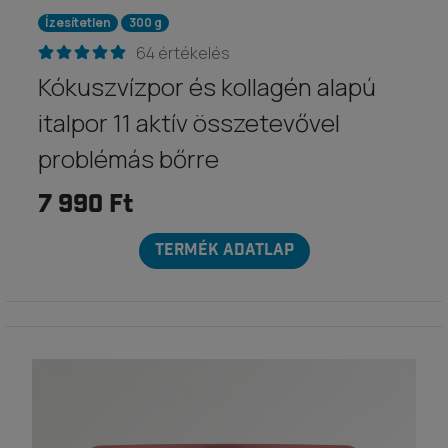
Ízesítetlen
300 g
64 értékelés
Kókuszvízpor és kollagén alapú
italpor 11 aktív összetevővel
problémás bőrre
7 990 Ft
TERMÉK ADATLAP