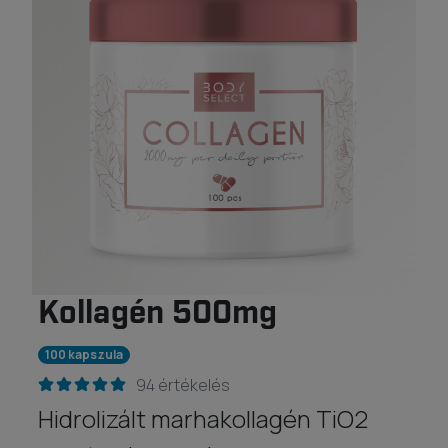
Kollagén 500mg
100 kapszula
94 értékelés
Hidrolizált marhakollagén TiO2