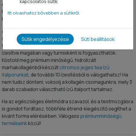
kapcsolatos sütik.
étrend-kiegészítők könnyebben emészthető és
hasznosítható formában juttatják a szervezetbe a
Itt olvashatsz bővebben a sütikről.
kollagént.
A kollagénpeptidek vízben oldódnak, színtelenek,
szagtalanok, így sokoldalúan használhatók fel. Ízesítetlen
Sütik engedélyezése
Süti beállítások
formában különféle ételekbe keverhetők, de porként,
ízesítve magában vagy turmixként is fogyaszthatók.
Kóstold meg prémium minőségű, hidrolizált
marhakollagénből készült
citromos jeges tea ízű
italporunkat
, de további 10 ízesítésből is válogathatsz! Ha
nem tudsz dönteni, voksolj a kollagén csomagunkra, mely 3
darab szabadon választható ízű italport tartalmaz.
Ha az egészséges életmódra szavazol, és a testmozgásra
is gondot fordítasz, többféle étrend-kiegészítő segíthet a
kívánt forma elérésében. Válogass
prémiumminőségű
termékeink
közül!