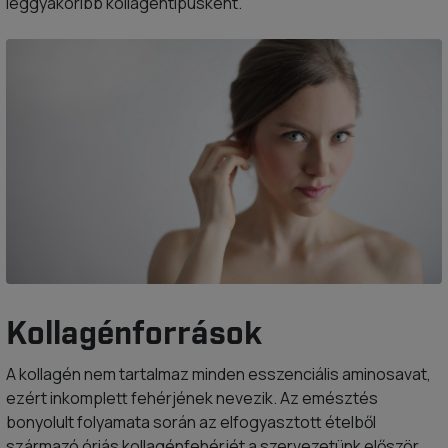
leggyakoribb kollagéntípusként.
Kollagénforrások
A kollagén nem tartalmaz minden esszenciális aminosavat,
ezért inkomplett fehérjének nevezik. Az emésztés
bonyolult folyamata során az elfogyasztott ételből
származó óriás kollagénfehérjét a szervezetünk először