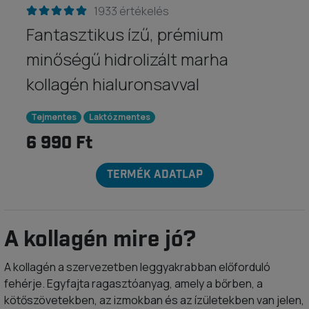
1933 értékelés
Fantasztikus ízű, prémium
minőségű hidrolizált marha
kollagén hialuronsavval
Tejmentes
Laktózmentes
6 990 Ft
TERMÉK ADATLAP
A kollagén mire jó?
A kollagén a szervezetben leggyakrabban előforduló
fehérje. Egyfajta ragasztóanyag, amely a bőrben, a
kötőszövetekben, az izmokban és az ízületekben van jelen,