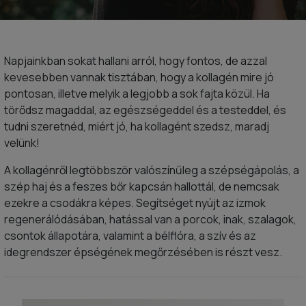
Napjainkban sokat hallani arról, hogy fontos, de azzal
kevesebben vannak tisztában, hogy a kollagén mire jó
pontosan, illetve melyik a legjobb a sok fajta közül. Ha
törődsz magaddal, az egészségeddel és a testeddel, és
tudni szeretnéd, miért jó, ha kollagént szedsz, maradj
velünk!
A kollagénről legtöbbször valószínűleg a szépségápolás, a
szép haj és a feszes bőr kapcsán hallottál, de nemcsak
ezekre a csodákra képes. Segítséget nyújt az izmok
regenerálódásában, hatással van a porcok, inak, szalagok,
csontok állapotára, valamint a bélflóra, a szív és az
idegrendszer épségének megőrzésében is részt vesz.