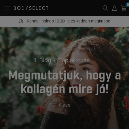
0
Rendelj holnap 12:00-ig és kedden megkapod
Blog
Táplálkozás
Megmutatjuk, hogy a
kollagén mire jó!
4 éve