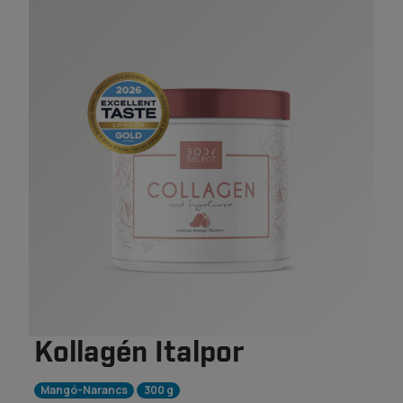
Kollagén Italpor
Mangó-Narancs
300 g