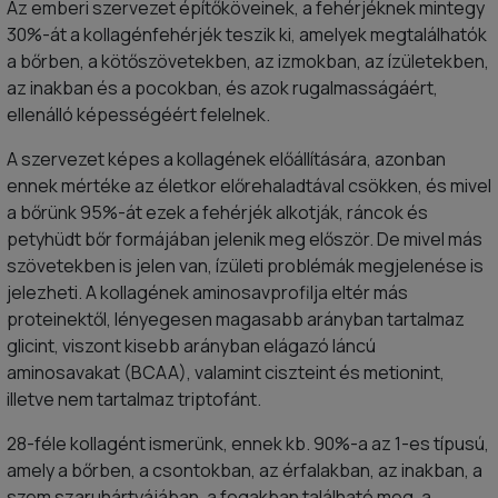
Az emberi szervezet építőköveinek, a fehérjéknek mintegy
30%-át a kollagénfehérjék teszik ki, amelyek megtalálhatók
a bőrben, a kötőszövetekben, az izmokban, az ízületekben,
az inakban és a pocokban, és azok rugalmasságáért,
ellenálló képességéért felelnek.
A szervezet képes a kollagének előállítására, azonban
ennek mértéke az életkor előrehaladtával csökken, és mivel
a bőrünk 95%-át ezek a fehérjék alkotják, ráncok és
petyhüdt bőr formájában jelenik meg először. De mivel más
szövetekben is jelen van, ízületi problémák megjelenése is
jelezheti. A kollagének aminosavprofilja eltér más
proteinektől, lényegesen magasabb arányban tartalmaz
glicint, viszont kisebb arányban elágazó láncú
aminosavakat (BCAA), valamint ciszteint és metionint,
illetve nem tartalmaz triptofánt.
28-féle kollagént ismerünk, ennek kb. 90%-a az 1-es típusú,
amely a bőrben, a csontokban, az érfalakban, az inakban, a
szem szaruhártyájában, a fogakban található meg, a