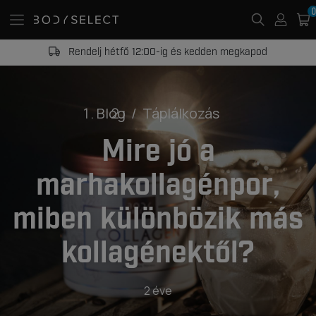
0
Rendelj hétfő 12:00-ig és kedden megkapod
Blog
Táplálkozás
Mire jó a
marhakollagénpor,
miben különbözik más
kollagénektől?
2 éve