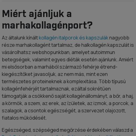
Miért ajánljuk a
marhakollagénport?
Az általunk kínált
kollagén italporok és kapszulák
nagyobb
része marhakollagént tartalmaz, de halkollagén kapszulát is
vásárolhatsz webshopunkban, amelyet autoimmun
betegségek, valamint egyes diéták esetén ajánlunk. Amiért
mi elsősorban a marhából származó fehérje étrend-
kiegészítőket javasoljuk, az nem más, mint ezen
természetes proteineknek a komplexitása. Több típusú
kollagénfehérjét tartalmaznak, ezáltal sokrétűen
támogatják a csökkenő saját kollagénállományt, a bőr, a haj,
a körmök, a szem, az erek, az ízületek, az izmok, a porcok, a
szalagok, a csontok egészségét, a szervezet olajozott,
fiatalos működését.
Egészséged, szépséged megőrzése érdekében válaszd a