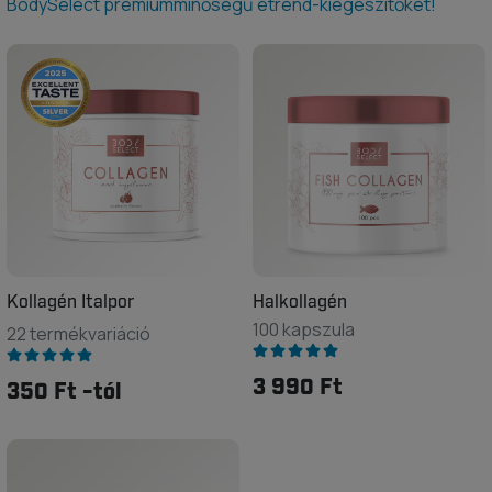
BodySelect prémiumminőségű étrend-kiegészítőket!
Kollagén Italpor
Halkollagén
100 kapszula
22 termékvariáció
3 990 Ft
350 Ft -tól