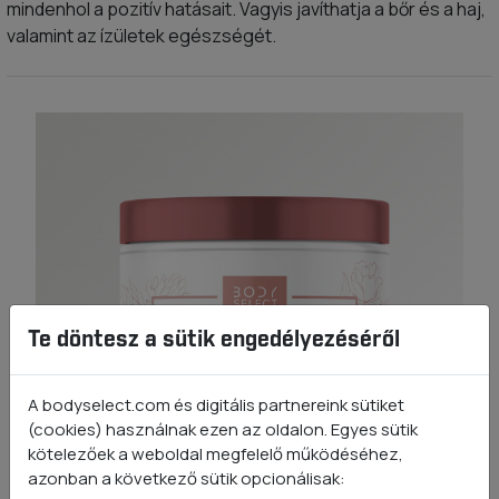
mindenhol a pozitív hatásait. Vagyis javíthatja a bőr és a haj,
valamint az ízületek egészségét.
Te döntesz a sütik engedélyezéséről
A bodyselect.com és digitális partnereink sütiket
(cookies) használnak ezen az oldalon. Egyes sütik
kötelezőek a weboldal megfelelő működéséhez,
azonban a következő sütik opcionálisak: