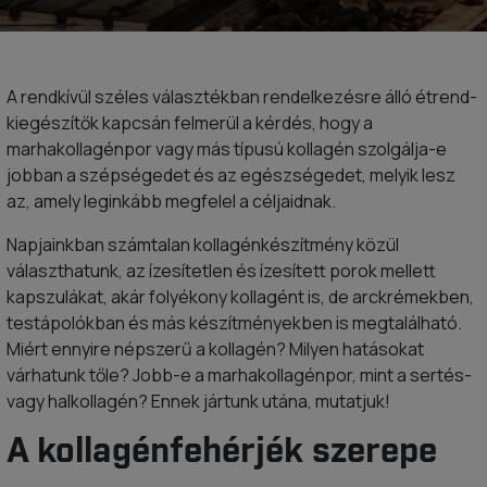
A rendkívül széles választékban rendelkezésre álló étrend-
kiegészítők kapcsán felmerül a kérdés, hogy a
marhakollagénpor vagy más típusú kollagén szolgálja-e
jobban a szépségedet és az egészségedet, melyik lesz
az, amely leginkább megfelel a céljaidnak.
Napjainkban számtalan kollagénkészítmény közül
választhatunk, az ízesítetlen és ízesített porok mellett
kapszulákat, akár folyékony kollagént is, de arckrémekben,
testápolókban és más készítményekben is megtalálható.
Miért ennyire népszerű a kollagén? Milyen hatásokat
várhatunk tőle? Jobb-e a marhakollagénpor, mint a sertés-
vagy halkollagén? Ennek jártunk utána, mutatjuk!
A kollagénfehérjék szerepe