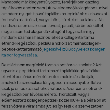
Manapság már kiegyensúlyozott, fehérjékben gazdag
táplálkozás esetén sem jutunk elegendő kollagénhez, mivel
a modern nyugati típusú táplálkozás leginkább színhúsokat
és kevés állati részt, vagyis bőrt, ízületeket tartalmaz. Aki
rendszeresen eszik csontlevest, pacalt, körömpörköltet,
még az sem tud elegendő kollagént fogyasztani, így
mindenki számára hasznos lehet a kollagéntartalmú
étrend-kiegészítők, például a hidrolizált marhakollagén-
peptideket tartalmazó
jegeskávé ízű BodySelect kollagén
italpor fogyasztása.
De miért nem megfelelő forma a pótlásra a zselatin? Azt
ugyanis a peptideket tartalmazó táplálékkiegészítőkkel
ellentétben óriás méretű proteinmolekulák alkotják,
amelyek hasznosulása lényegesen alacsonyabb, illetve
csak jó emésztéssel lehet hatásos. Azonban az étrend-
kiegészítőkben lévő kis méretű, hidrolizált, vagyis
előemésztett kollagénpeptidek közel 100%-a a bélfalon át
felszívódva a véráramba jut, és így fejti ki a szervezetben