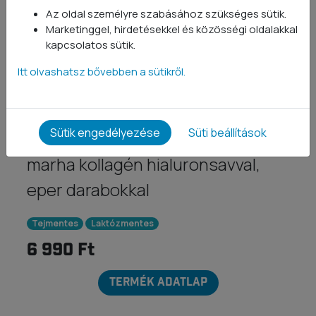
Az oldal személyre szabásához szükséges sütik.
Marketinggel, hirdetésekkel és közösségi oldalakkal
Kollagén Italpor
kapcsolatos sütik.
300 g
Strawberry Colada (tejjel ajánlott)
Itt olvashatsz bővebben a sütikről.
1933 értékelés
Eper-kókusz-ananász ízű,
Sütik engedélyezése
Süti beállítások
prémium minőségű hidrolizált
marha kollagén hialuronsavval,
eper darabokkal
Tejmentes
Laktózmentes
6 990 Ft
TERMÉK ADATLAP