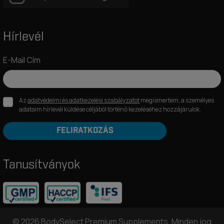
Hírlevél
E-Mail Cím
Az
adatvédelmi és adatkezelési szabályzatot
megismertem, a személyes
adataim hírlevél küldése céljából történő kezeléséhez hozzájárulok.
FELIRATKOZÁS
Tanusítványok
© 2026 BodySelect Premium Supplements. Minden jog