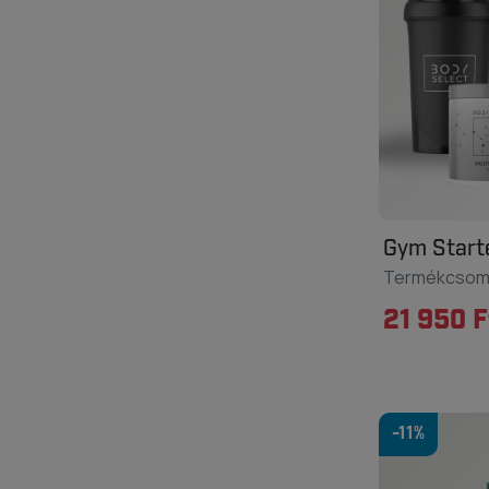
Gym Start
Termékcso
21 950 F
-11%