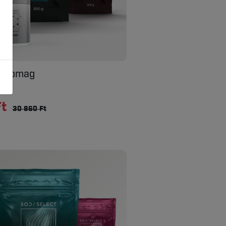
 csomag
mag
Ft
30 860 Ft