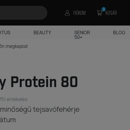
0
FIÓKOM
KOSÁR
OTUS
BEAUTY
SENIOR
BLOG
50+
főn megkapod
 Protein 80
751 értékelés
minőségű tejsavófehérje
rátum