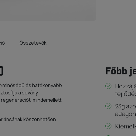
ció
Összetevők
0
Főbb j
dő minőségű és hatékonyabb
Hozzájá
iztosítja a sovány
fejlődé
 regenerációt, mindemellett
23g azo
adagon
zvariánsának köszönhetően
Kiemelk