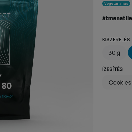
Vegetariánus
átmenetile
KISZERELÉS
30 g
ÍZESÍTÉS