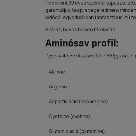
Több mint 30 éves szakmai tapasztalatta
garantáljuk, hogy a végeredmény minden
oldódó, egyedülállóan fantasztikus ízű t
Száraz, hűvös helyen tárolandó.
Aminósav profil:
Typical Amino Acid profile / 100g protein
Alanine
Arginine
Aspartic acid (asparagine)
Cysteine (cystine)
Glutamic acid (glutamine)