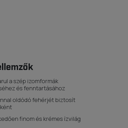
ellemzők
rul a szép izomformák
séhez és fenntartásához
nnal oldódó fehérjét biztosít
ként
edően finom és krémes ízvilág