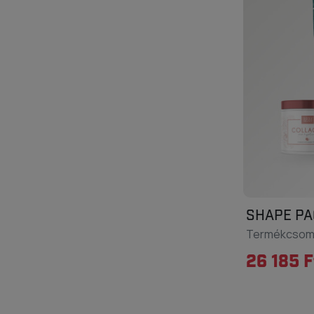
SHAPE PA
Termékcso
26 185 F