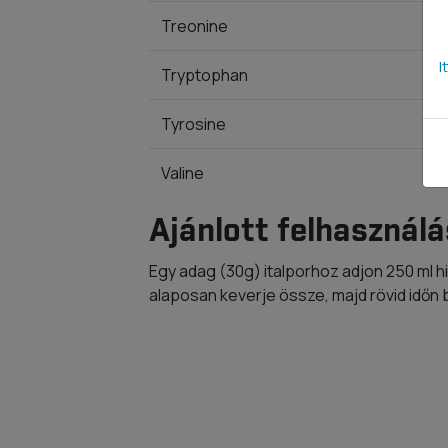
Treonine
I
Tryptophan
Tyrosine
Valine
Ajánlott felhasználá
Egy adag (30g) italporhoz adjon 250 ml hi
alaposan keverje össze, majd rövid időn 