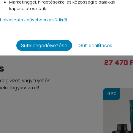
Marketinggel, hirdetésekkel és közösségi oldalakkal
5,7*
kapcsolatos sütik.
tt olvashatsz bővebben a sütikről.
1,4
2,2
Erőnövelő
Sütik engedélyezése
Süti beállítások
4*
Termékcso
27 470 
s
deg vizet, vagy tejet és
belül fogyassza el!
-12%