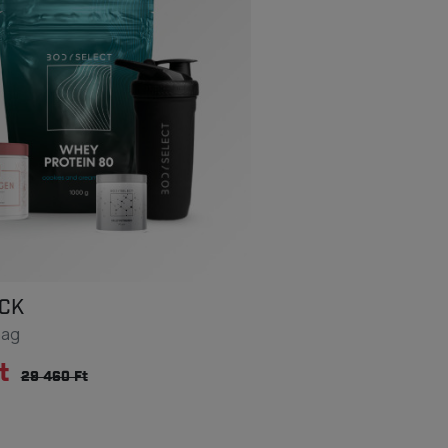
CK
mag
t
29 460 Ft