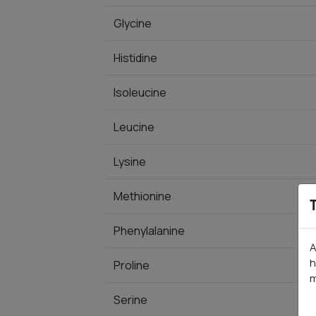
Glycine
Histidine
Isoleucine
Leucine
Lysine
Methionine
Phenylalanine
A
h
Proline
m
Serine