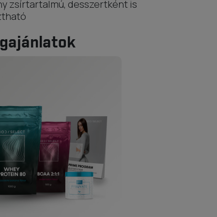
y zsírtartalmú, desszertként is
ztható
gajánlatok