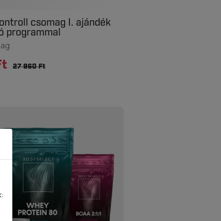
ontroll csomag I. ajándék
tó programmal
mag
Ft
27 960 Ft
k: