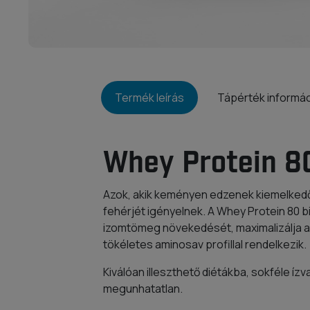
Termék leírás
Tápérték informá
Whey Protein 8
Azok, akik keményen edzenek kiemelke
fehérjét igényelnek. A Whey Protein 80 b
izomtömeg növekedését, maximalizálja a
tökéletes aminosav profillal rendelkezik.
Kiválóan illeszthető diétákba, sokféle í
megunhatatlan.