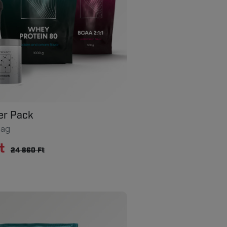
er Pack
mag
t
24 860 Ft