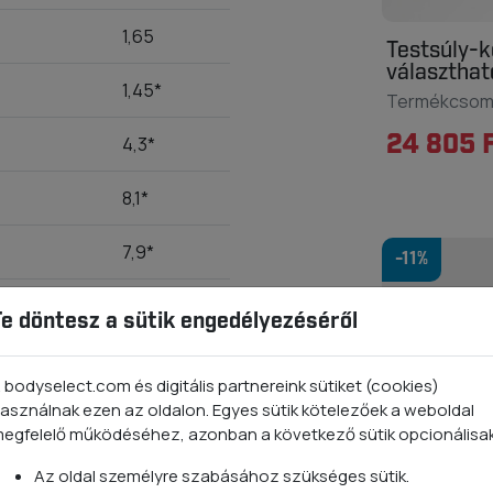
1,65
Testsúly-k
választha
1,45*
Termékcso
24 805 
4,3*
8,1*
7,9*
-11%
1,8*
Te döntesz a sütik engedélyezéséről
2,5*
 bodyselect.com és digitális partnereink sütiket (cookies)
asználnak ezen az oldalon. Egyes sütik kötelezőek a weboldal
5
egfelelő működéséhez, azonban a következő sütik opcionálisa
4,5
Az oldal személyre szabásához szükséges sütik.