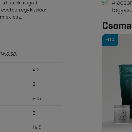
Alacson
l a hátunk mögött
fogyas
 esetben egy kiválóan
ermék lesz.
Csoma
-11%
 (Nx6.38)
4,2
2
9,15
2
14,5