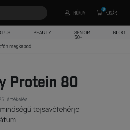
0
FIÓKOM
KOSÁR
OTUS
BEAUTY
SENIOR
BLOG
50+
étfőn megkapod
 Protein 80
751 értékelés
minőségű tejsavófehérje
rátum