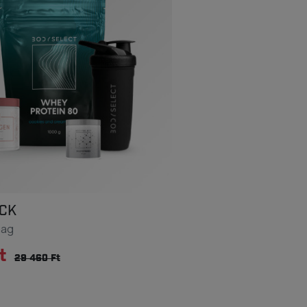
CK
mag
t
29 460 Ft