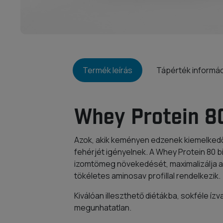
Termék leírás
Tápérték informá
Whey Protein 8
Azok, akik keményen edzenek kiemelke
fehérjét igényelnek. A Whey Protein 80 b
izomtömeg növekedését, maximalizálja a
tökéletes aminosav profillal rendelkezik.
Kiválóan illeszthető diétákba, sokféle í
megunhatatlan.