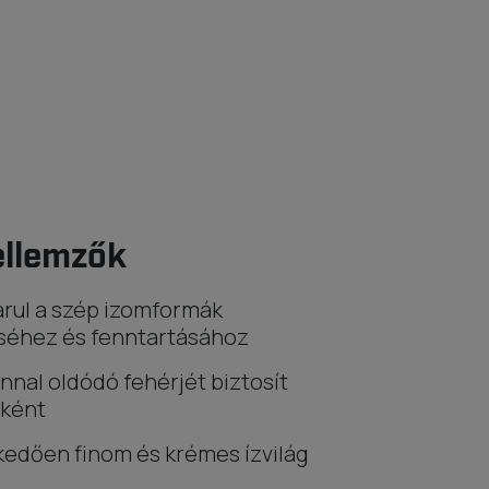
ellemzők
rul a szép izomformák
séhez és fenntartásához
nnal oldódó fehérjét biztosít
ként
edően finom és krémes ízvilág