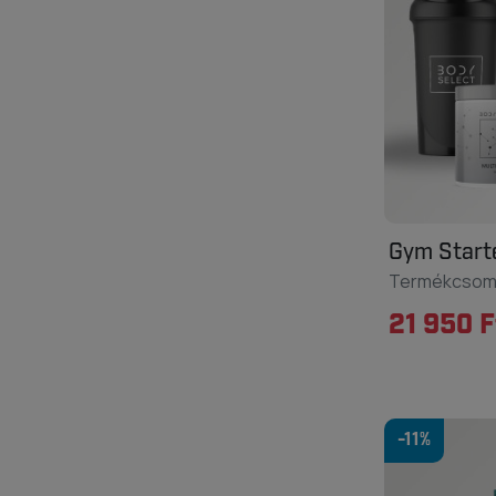
Gym Start
Termékcso
21 950 F
-11%