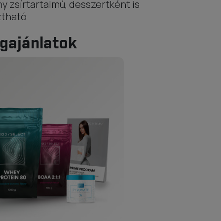
y zsírtartalmú, desszertként is
ztható
gajánlatok