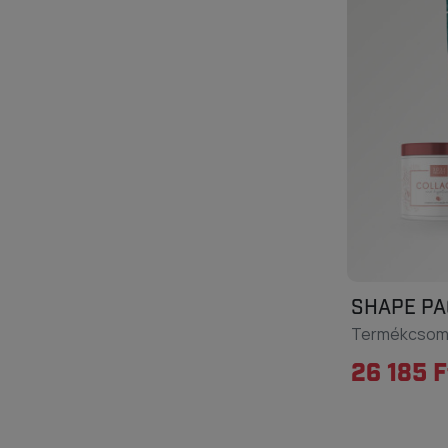
SHAPE PA
Termékcso
26 185 F