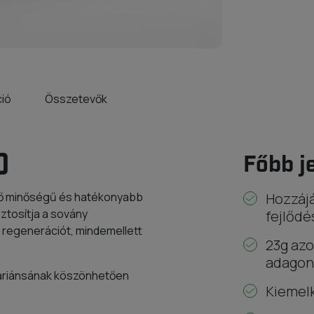
ció
Összetevők
0
Főbb j
dő minőségű és hatékonyabb
Hozzájá
iztosítja a sovány
fejlődé
 regenerációt, mindemellett
23g azo
adagon
zvariánsának köszönhetően
Kiemelk