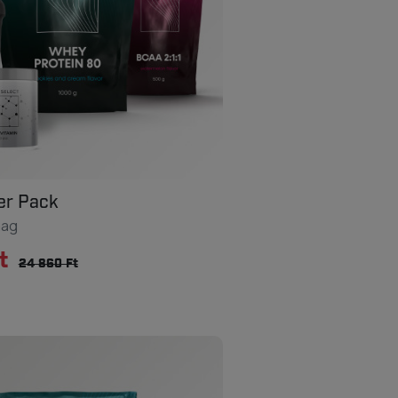
er Pack
mag
t
24 860 Ft