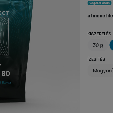
Vegetariánus
átmenetile
KISZERELÉS
30 g
ÍZESÍTÉS