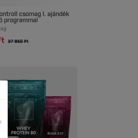
ontroll csomag I. ajándék
tó programmal
mag
Ft
27 960 Ft
k: