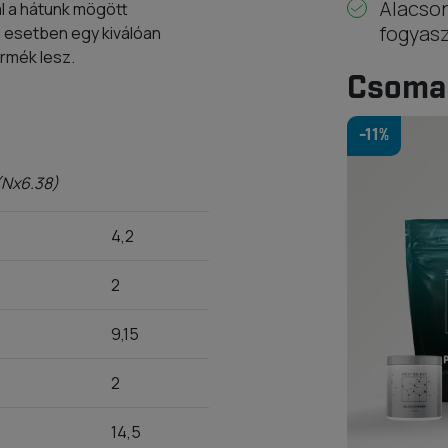
Alacson
l a hátunk mögött
fogyas
 esetben egy kiválóan
ermék lesz.
Csoma
-11%
 (Nx6.38)
4,2
2
9,15
2
14,5