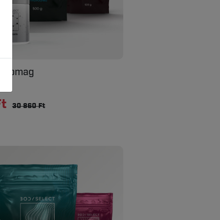
 csomag
mag
Ft
30 860 Ft