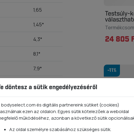
1,65
Testsúly-k
választha
1,45*
Termékcso
24 805 
4,3*
8,1*
7,9*
-11%
1,8*
Te döntesz a sütik engedélyezéséről
2,5*
 bodyselect.com és digitális partnereink sütiket (cookies)
asználnak ezen az oldalon. Egyes sütik kötelezőek a weboldal
5
egfelelő működéséhez, azonban a következő sütik opcionálisa
4,5
Az oldal személyre szabásához szükséges sütik.