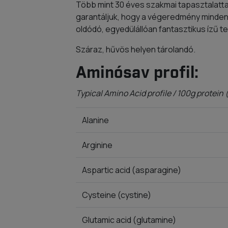
Több mint 30 éves szakmai tapasztalatta
garantáljuk, hogy a végeredmény minden
oldódó, egyedülállóan fantasztikus ízű t
Száraz, hűvös helyen tárolandó.
Aminósav profil:
Typical Amino Acid profile / 100g protein
Alanine
Arginine
Aspartic acid (asparagine)
Cysteine (cystine)
Glutamic acid (glutamine)