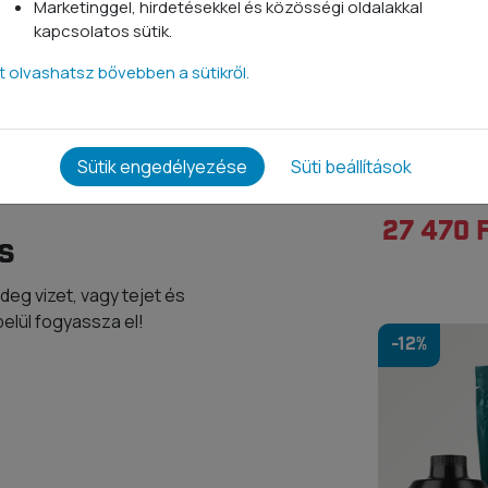
Marketinggel, hirdetésekkel és közösségi oldalakkal
5,7*
kapcsolatos sütik.
tt olvashatsz bővebben a sütikről.
1,4
2,2
Erőnövelő
Sütik engedélyezése
Süti beállítások
4*
Termékcso
27 470 
s
deg vizet, vagy tejet és
belül fogyassza el!
-12%