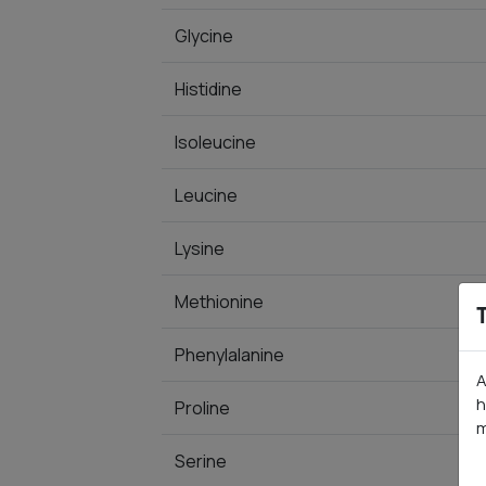
Glycine
Histidine
Isoleucine
Leucine
Lysine
Methionine
Phenylalanine
A
h
Proline
m
Serine