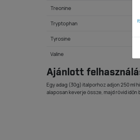
Treonine
I
Tryptophan
Tyrosine
Valine
Ajánlott felhasználá
Egy adag (30g) italporhoz adjon 250 ml hi
alaposan keverje össze, majd rövid időn 