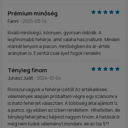
Prémium minőség
Fanni
- 2025-03-14
Kiváló minőségű, könnyen, gyorsan oldódik. A
legfinomabb fehérje, amit valaha használtunk. Minden
márkát lenyom a piacon, minőségben és ár-érték
arányban is. Ezentúl csak ilyet fogok rendelni.
Tényleg finom
Juhász Judit
- 2024-10-04
Rosszul vagyok a fehérje ízétől! Az értékelések,
vélemények alapján próbáltam végre egy számomra
is iható fehérjét választani. A többség által ajánlott íz
a puncs, így ebben az ízben rendeltem . Hihetetlen, de
tényleg fehérjéhez képest nagyon finom. A hatásáról
még nem tudok véleményt mondani, de az íze 5*!