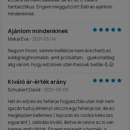
fantasztikus. Engem meggyőzött! Bátran ajánlom
mindenkinek.
Ajánlom mindenkinek
Makai Éva
- 2021-05-14
Nagyon finom, semmi mellékíze nem érezhető,az
eddigi legfinomabb, amit próbáltam... gyakorlatilag
alig várom, hogy edzések után ihassak belőle 💪😃
Kiváló ár-érték arány
Schubert Dávid
- 2021-03-03
Hét év edzés és fehérje fogyasztás után már nem
igazán tud új élményt okozni egy fehérje íze, de ez
meglepően kellemes ( tejcsoki és csokis kekszes
egyaránt ), oldódás kiváló, illetve érzésre az is van
benne amit ráírtak. Engem megvett a termék, a