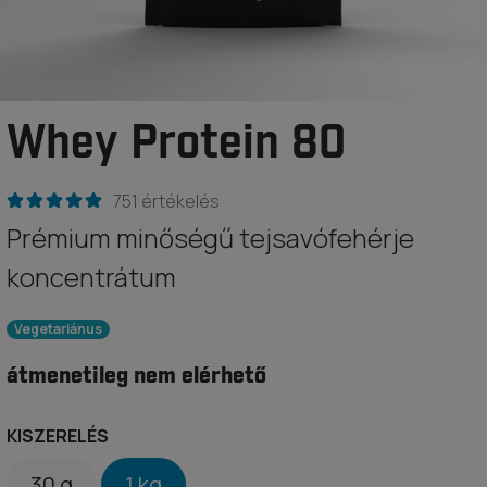
Whey Protein 80
751 értékelés
Prémium minőségű tejsavófehérje
koncentrátum
Vegetariánus
átmenetileg nem elérhető
KISZERELÉS
30 g
1 kg