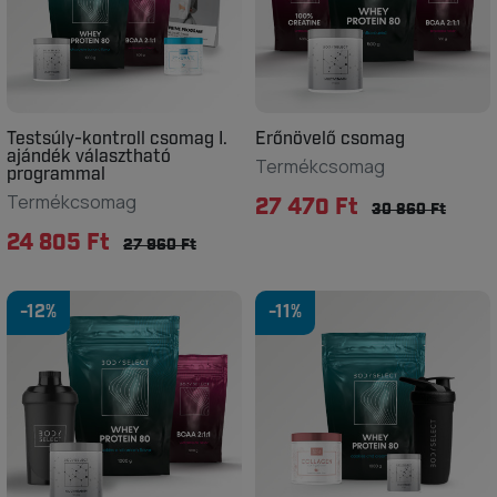
Testsúly-kontroll csomag I.
Erőnövelő csomag
ajándék választható
Termékcsomag
programmal
Termékcsomag
27 470 Ft
30 860 Ft
24 805 Ft
27 960 Ft
-12%
-11%