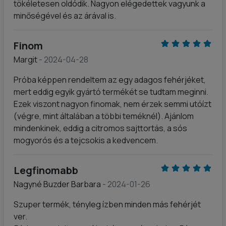
tökéletesen oldódik. Nagyon elégedettek vagyunk a
minőségével és az árával is.
Finom
Margit
- 2024-04-28
Próba képpen rendeltem az egy adagos fehérjéket,
mert eddig egyik gyártó termékét se tudtam meginni.
Ezek viszont nagyon finomak, nem érzek semmi utóízt
(végre, mint általában a többi teméknél). Ajánlom
mindenkinek, eddig a citromos sajttortás, a sós
mogyorós és a tejcsokis a kedvencem.
Legfinomabb
Nagyné Buzder Barbara
- 2024-01-26
Szuper termék, tényleg ízben minden más fehérjét
ver.