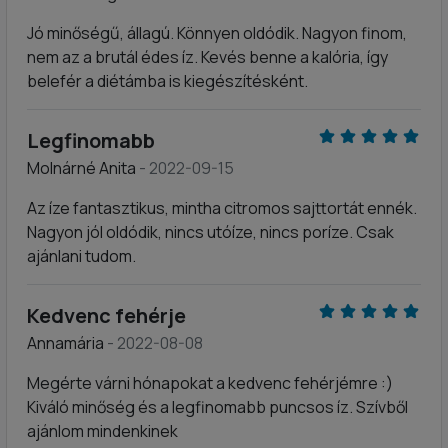
Jó minőségű, állagú. Könnyen oldódik. Nagyon finom,
nem az a brutál édes íz. Kevés benne a kalória, így
belefér a diétámba is kiegészítésként.
Legfinomabb
Molnárné Anita
- 2022-09-15
Az íze fantasztikus, mintha citromos sajttortát ennék.
Nagyon jól oldódik, nincs utóíze, nincs poríze. Csak
ajánlani tudom.
Kedvenc fehérje
Annamária
- 2022-08-08
Megérte várni hónapokat a kedvenc fehérjémre :)
Kiváló minőség és a legfinomabb puncsos íz. Szívből
ajánlom mindenkinek