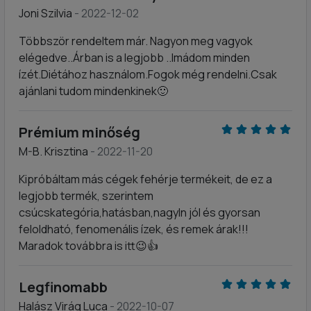
Joni Szilvia
- 2022-12-02
Többször rendeltem már. Nagyon meg vagyok
elégedve..Árban is a legjobb ..Imádom minden
ízét.Diétához használom.Fogok még rendelni.Csak
ajánlani tudom mindenkinek🙂
Prémium minőség
M-B. Krisztina
- 2022-11-20
Kipróbáltam más cégek fehérje termékeit, de ez a
legjobb termék, szerintem
csúcskategória,hatásban,nagyln jól és gyorsan
feloldható, fenomenális ízek, és remek árak!!!
Maradok továbbra is itt😉👍
Legfinomabb
Halász Virág Luca
- 2022-10-07