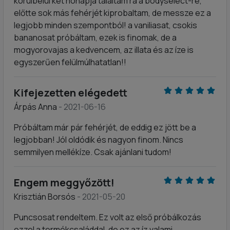
körülbelül két hónapja találtam rá a bodyselect-re,
előtte sok más fehérjét kiprobaltam, de messze ez a
legjobb minden szempontból! a vaniliasat, csokis
bananosat próbáltam, ezek is finomak, de a
mogyorovajas a kedvencem, az illata és az íze is
egyszerűen felülmúlhatatlan!!
Kifejezetten elégedett
Árpás Anna
- 2021-06-16
Próbáltam már pár fehérjét, de eddig ez jött be a
legjobban! Jól oldódik és nagyon finom. Nincs
semmilyen mellékíze. Csak ajánlani tudom!
Engem meggyőzött!
Krisztián Borsós
- 2021-05-20
Puncsosat rendeltem. Ez volt az első próbálkozás
ezzel a termékcsaláddal, de ez az íz valami