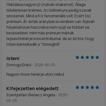
Oldódása nagyon jó (nyilván shakerrel). Állaga
tökéletesen krémes. Az ízélményre pedig szavak
sincsenek. Mind a 6 íz fenomenális volt. Ezért (is)
prémium. Ár-érték arányban is rendben van. Nyilván
folyamatosan használva nem nyújt se többet se
kevesebbet, mint más prémium márkák
tejsavófehérje koncentrátumai, de az biztos, hogy
ízben kiemelkedik a "tömegből".
Isteni
Somogyi Enikő
- 2026-06-05
Nagyon finom fehérje utóíz nélkül
Kifejezetten elégedett
Szentpéteri-Benecz Angéla
- 2026-
05-25