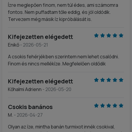
Ízre meglepően finom, nem túl édes, ami számomra
fontos. Nem puffadtam tőle eddig, és jól oldódik.
Tervezem még másik íz kipróbálását is.
Kifejezetten elégedett
Enikő
- 2026-05-21
A csokis fehérjékben szerintem nem lehet csalódni.
Finom és nincs mellékíze. Megfelelően oldődik
Kifejezetten elégedett
Kőhalmi Adrienn
- 2026-05-20
Csokis banános
M.
- 2026-04-27
Olyan az íze, mintha banán turmixot innék csokival,