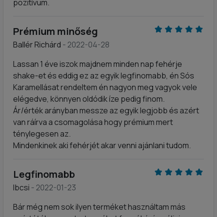
pozitívum.
Prémium minőség
Ballér Richárd
- 2022-04-28
Lassan 1 éve iszok majdnem minden nap fehérje
shake-et és eddig ez az egyik legfinomabb, én Sós
Karamellásat rendeltem én nagyon meg vagyok vele
elégedve, könnyen oldódik íze pedig finom.
Ár/érték arányban messze az egyik legjobb és azért
van ráírva a csomagolása hogy prémium mert
ténylegesen az.
Mindenkinek aki fehérjét akar venni ajánlani tudom.
Legfinomabb
Ibcsi
- 2022-01-23
Bár még nem sok ilyen terméket használtam más