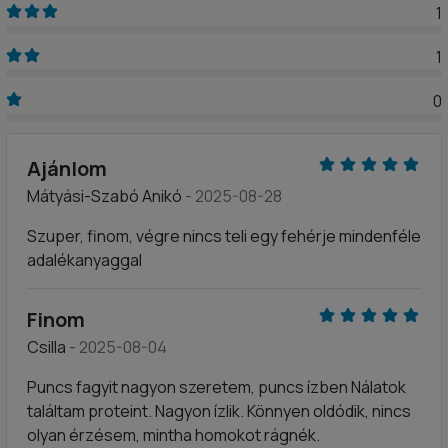
1
1
0
Ajánlom
Mátyási-Szabó Anikó
- 2025-08-28
Szuper, finom, végre nincs teli egy fehérje mindenféle
adalékanyaggal
Finom
Csilla
- 2025-08-04
Puncs fagyit nagyon szeretem, puncs ízben Nálatok
találtam proteint. Nagyon ízlik. Könnyen oldódik, nincs
olyan érzésem, mintha homokot rágnék.