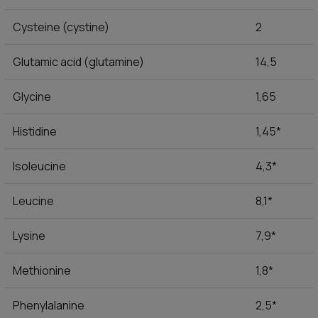
Cysteine (cystine)
2
Glutamic acid (glutamine)
14,5
Glycine
1,65
Histidine
1,45*
Isoleucine
4,3*
Leucine
8,1*
Lysine
7,9*
Methionine
1,8*
Phenylalanine
2,5*