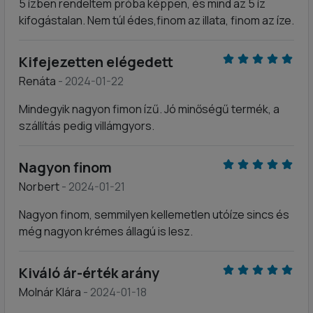
5 ízben rendeltem próba képpen, és mind az 5 íz
kifogástalan. Nem túl édes,finom az illata, finom az íze.
Kifejezetten elégedett
Renáta
- 2024-01-22
Mindegyik nagyon fimon ízű. Jó minőségű termék, a
szállítás pedig villámgyors.
Nagyon finom
Norbert
- 2024-01-21
Nagyon finom, semmilyen kellemetlen utóíze sincs és
még nagyon krémes állagú is lesz.
Kiváló ár-érték arány
Molnár Klára
- 2024-01-18