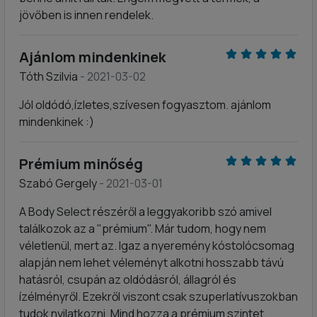
jövőben is innen rendelek.
Ajánlom mindenkinek
Tóth Szilvia
- 2021-03-02
Jól oldódó,ízletes,szívesen fogyasztom. ajánlom
mindenkinek :)
Prémium minőség
Szabó Gergely
- 2021-03-01
A Body Select részéről a leggyakoribb szó amivel
találkozok az a "prémium". Már tudom, hogy nem
véletlenül, mert az. Igaz a nyeremény kóstolócsomag
alapján nem lehet véleményt alkotni hosszabb távú
hatásról, csupán az oldódásról, állagról és
ízélményről. Ezekről viszont csak szuperlatívuszokban
tudok nyilatkozni. Mind hozza a prémium szintet.