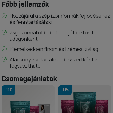
Főbb jellemzők
Hozzájárul a szép izomformák fejlődéséhez
és fenntartásához
23g azonnal oldódó fehérjét biztosít
adagonként
Kiemelkedően finom és krémes ízvilág
Alacsony zsírtartalmú, desszertként is
fogyasztható
Csomagajánlatok
-11%
-11%