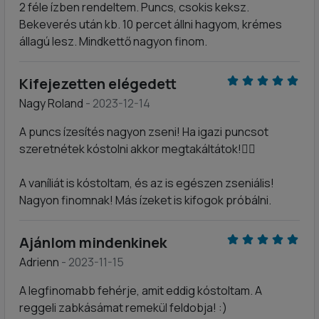
2 féle ízben rendeltem. Puncs, csokis keksz.
Bekeverés után kb. 10 percet állni hagyom, krémes
állagú lesz. Mindkettő nagyon finom.
Kifejezetten elégedett
Nagy Roland
- 2023-12-14
A puncs ízesítés nagyon zseni! Ha igazi puncsot
szeretnétek kóstolni akkor megtakáltátok!👌🏼
A vaníliát is kóstoltam, és az is egészen zseniális!
Nagyon finomnak! Más ízeket is kifogok próbálni.
Ajánlom mindenkinek
Adrienn
- 2023-11-15
A legfinomabb fehérje, amit eddig kóstoltam. A
reggeli zabkásámat remekül feldobja! :)