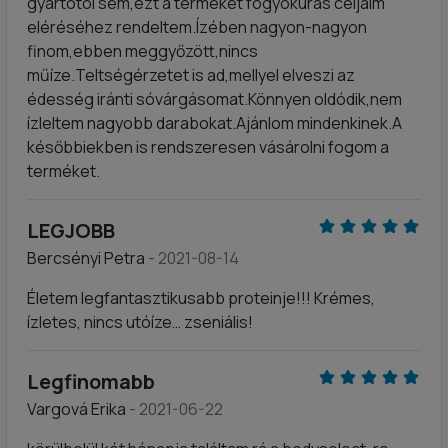
gyártótól sem,ezt a terméket fogyókúrás céljaim
eléréséhez rendeltem.Ízében nagyon-nagyon
finom,ebben meggyőzött,nincs
műíze.Teltségérzetet is ad,mellyel elveszi az
édesség iránti sóvárgásomat.Könnyen oldódik,nem
ízleltem nagyobb darabokat.Ajánlom mindenkinek.A
későbbiekben is rendszeresen vásárolni fogom a
terméket.
LEGJOBB
Bercsényi Petra
- 2021-08-14
Életem legfantasztikusabb proteinje!!! Krémes,
ízletes, nincs utóíze… zseniális!
Legfinomabb
Vargová Erika
- 2021-06-22