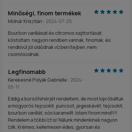
Minőségi, finom termékek
Molnár Krisztián
- 2024-07-25
Bourbon vaníliásat és citromos sajttortásat
kóstoltam, nagyon rendben vannak, finomak, és
rendkívül jól oldódnak vízben/tejben, nem
csomósodnak.
Legfinomabb
Kerekesné Polyák Gabriella
- 2024-
05-11
Eddig a borsófehérjét rendeltem, de most kipróbáltuk
a mogyorós tejcsokit, puncsot, jegeskávét, tejcsokit,
bourbon vaníliát, sós karamellt. Isteni finom mind!!!!
Rendelem a többi ízt is! Nálunk mindenkinek nagyon
ízlik. Krémes, kellemesen édes, gyorsan és