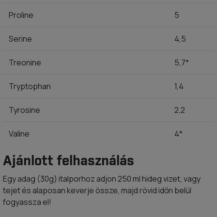
Proline
5
Serine
4,5
Treonine
5,7*
Tryptophan
1,4
Tyrosine
2,2
Valine
4*
Ajánlott felhasználás
Egy adag (30g) italporhoz adjon 250 ml hideg vizet, vagy
tejet és alaposan keverje össze, majd rövid időn belül
fogyassza el!