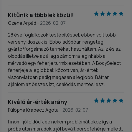
Kitűnik a többiek közül!
Czene Árpád
- 2026-02-07
28 éve foglalkozok testépítéssel, ebben volt több
verseny időszak is. Ebből adódóan rengeteg
gyártó/forgalmazó termékét használtam. Az íz és az
oldódás illetve az állag számomra leginkább a
mérvadó egy fehérje turmix esetében. A BodySelect
fehérjéje a legjobbak között van, ár-érték
viszonylatban pedig magasan a legjobb. Bátran
ajánlom az összes ízt, csalódás mentes lesz.
Kiváló ár-érték arány
Fülöpné Krapecz Ágota
- 2026-02-07
Finom, jól oldódik de nekem problèmàt okoz ìgy a
próba után maradok a jól bevált borsòfehèrje mellett.