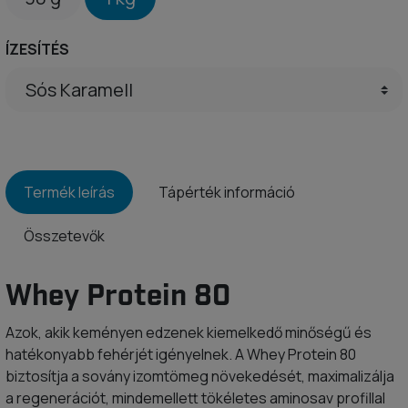
ÍZESÍTÉS
Termék leírás
Tápérték információ
Összetevők
Whey Protein 80
Azok, akik keményen edzenek kiemelkedő minőségű és
hatékonyabb fehérjét igényelnek. A Whey Protein 80
biztosítja a sovány izomtömeg növekedését, maximalizálja
a regenerációt, mindemellett tökéletes aminosav profillal