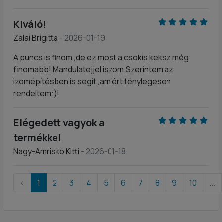
Kiváló!
Zalai Brigitta
- 2026-01-19
A puncs is finom ,de ez most a csokis keksz még
finomabb! Mandulatejjel iszom.Szerintem az
izomépítésben is segít ,amiért ténylegesen
rendeltem:)!
Elégedett vagyok a
termékkel
Nagy-Amriskó Kitti
- 2026-01-18
‹
1
2
3
4
5
6
7
8
9
10
...