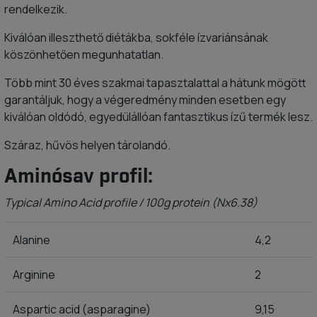
rendelkezik.
Kiválóan illeszthető diétákba, sokféle ízvariánsának
köszönhetően megunhatatlan.
Több mint 30 éves szakmai tapasztalattal a hátunk mögött
garantáljuk, hogy a végeredmény minden esetben egy
kiválóan oldódó, egyedülállóan fantasztikus ízű termék lesz.
Száraz, hűvös helyen tárolandó.
Aminósav profil:
Typical Amino Acid profile / 100g protein (Nx6.38)
Alanine
4,2
Arginine
2
Aspartic acid (asparagine)
9,15