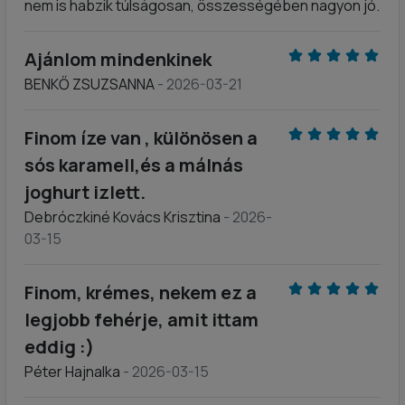
nem is habzik túlságosan, összességében nagyon jó.
Ajánlom mindenkinek
BENKŐ ZSUZSANNA
- 2026-03-21
Finom íze van , különösen a
sós karamell,és a málnás
joghurt izlett.
Debróczkiné Kovács Krisztina
- 2026-
03-15
Finom, krémes, nekem ez a
legjobb fehérje, amit ittam
eddig :)
Péter Hajnalka
- 2026-03-15