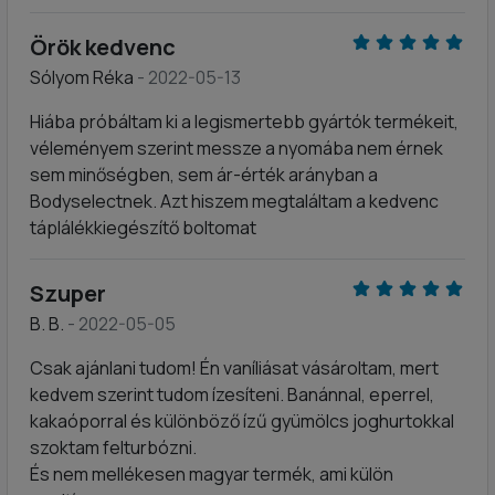
Örök kedvenc
Sólyom Réka
- 2022-05-13
Hiába próbáltam ki a legismertebb gyártók termékeit,
véleményem szerint messze a nyomába nem érnek
sem minőségben, sem ár-érték arányban a
Bodyselectnek. Azt hiszem megtaláltam a kedvenc
táplálékkiegészítő boltomat
Szuper
B. B.
- 2022-05-05
Csak ajánlani tudom! Én vaníliásat vásároltam, mert
kedvem szerint tudom ízesíteni. Banánnal, eperrel,
kakaóporral és különböző ízű gyümölcs joghurtokkal
szoktam felturbózni.
És nem mellékesen magyar termék, ami külön