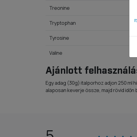
Treonine
I
Tryptophan
Tyrosine
Valine
Ajánlott felhasználá
Egy adag (30g) italporhoz adjon 250 ml hi
alaposan keverje össze, majd rövid időn 
5