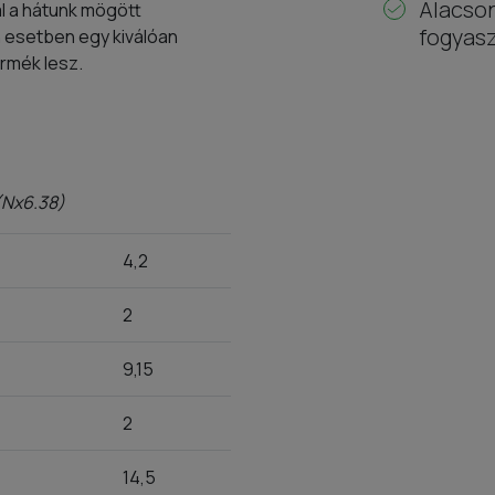
Alacson
l a hátunk mögött
fogyas
 esetben egy kiválóan
ermék lesz.
 (Nx6.38)
4,2
2
9,15
2
14,5