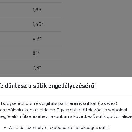
1,65
1,45*
4,3*
8,1*
7,9*
1,8*
Te döntesz a sütik engedélyezéséről
2,5*
 bodyselect.com és digitális partnereink sütiket (cookies)
asználnak ezen az oldalon. Egyes sütik kötelezőek a weboldal
5
egfelelő működéséhez, azonban a következő sütik opcionálisa
4,5
Az oldal személyre szabásához szükséges sütik.