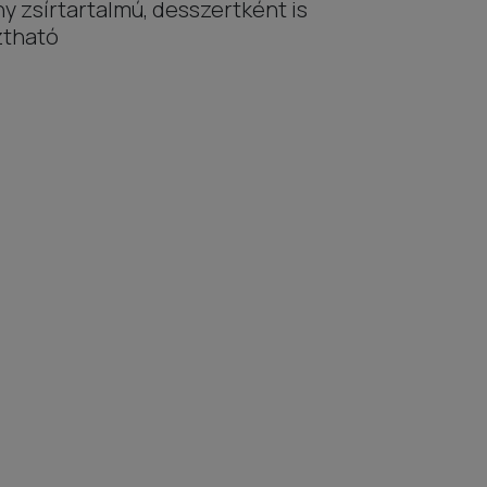
y zsírtartalmú, desszertként is
ztható