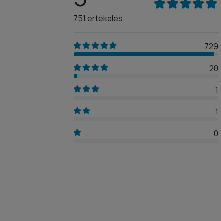
751 értékelés
729
20
1
1
0