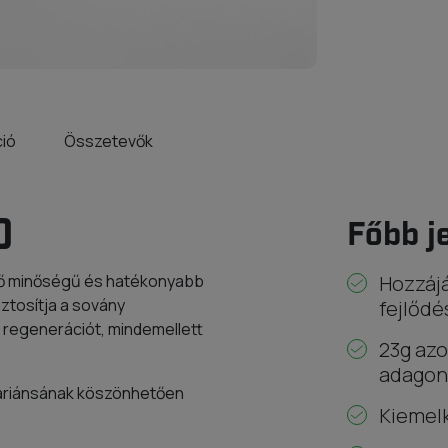
ció
Összetevők
0
Főbb j
dő minőségű és hatékonyabb
Hozzájá
iztosítja a sovány
fejlődé
 regenerációt, mindemellett
23g azo
adagon
zvariánsának köszönhetően
Kiemelk