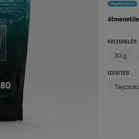
Vegetariánus
átmenetile
KISZERELÉS
30 g
ÍZESÍTÉS