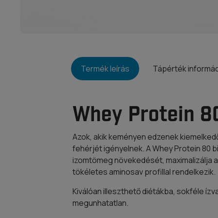
Termék leírás
Tápérték informá
Whey Protein 8
Azok, akik keményen edzenek kiemelke
fehérjét igényelnek. A Whey Protein 80 b
izomtömeg növekedését, maximalizálja a
tökéletes aminosav profillal rendelkezik.
Kiválóan illeszthető diétákba, sokféle í
megunhatatlan.