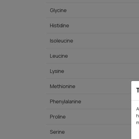
Glycine
Histidine
Isoleucine
Leucine
Lysine
Methionine
Phenylalanine
A
h
Proline
m
Serine