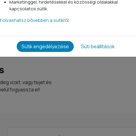
Marketinggel, hirdetésekkel és közösségi oldalakkal
5,7*
kapcsolatos sütik.
tt olvashatsz bővebben a sütikről.
1,4
2,2
Sütik engedélyezése
Süti beállítások
4*
s
deg vizet, vagy tejet és
belül fogyassza el!