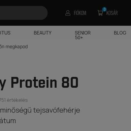
0
FIÓKOM
KOSÁR
OTUS
BEAUTY
SENIOR
BLOG
50+
főn megkapod
 Protein 80
751 értékelés
minőségű tejsavófehérje
rátum