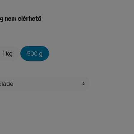
g nem elérhető
1 kg
500 g