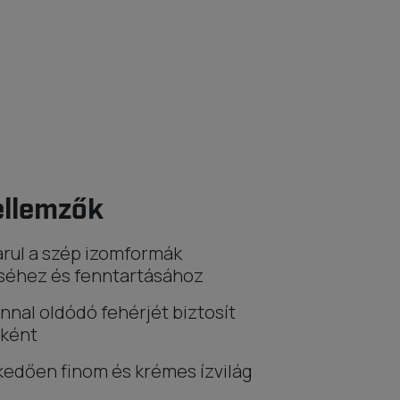
ellemzők
rul a szép izomformák
séhez és fenntartásához
nnal oldódó fehérjét biztosít
ként
edően finom és krémes ízvilág