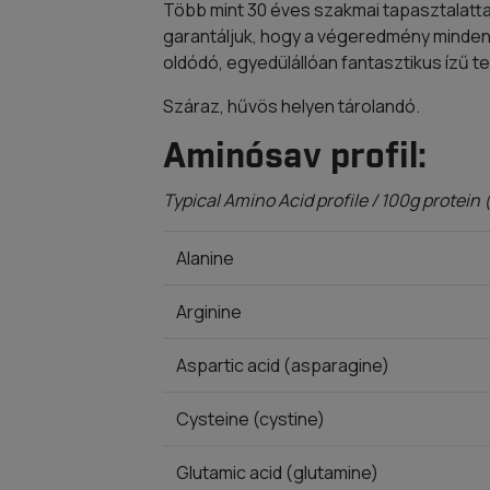
Több mint 30 éves szakmai tapasztalatta
garantáljuk, hogy a végeredmény minden
oldódó, egyedülállóan fantasztikus ízű t
Száraz, hűvös helyen tárolandó.
Aminósav profil:
Typical Amino Acid profile / 100g protein
Alanine
Arginine
Aspartic acid (asparagine)
Cysteine (cystine)
Glutamic acid (glutamine)