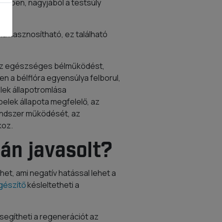
égben, nagyjából a testsúly
ma hasznosítható, ez található
i az egészséges bélműködést,
en a bélflóra egyensúlya felborul,
lek állapotromlása
elek állapota megfelelő, az
rendszer működését, az
koz.
tán javasolt?
et, ami negatív hatással lehet a
gészítő
késleltetheti a
segítheti a regenerációt az