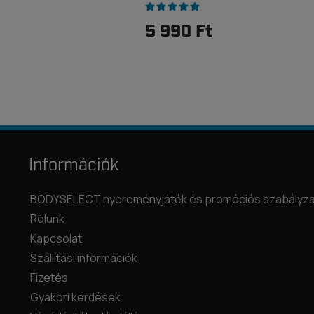
5 990 Ft
Információk
BODYSELECT nyereményjáték és promóciós szabályza
Rólunk
Kapcsolat
Szállítási információk
Fizetés
Gyakori kérdések