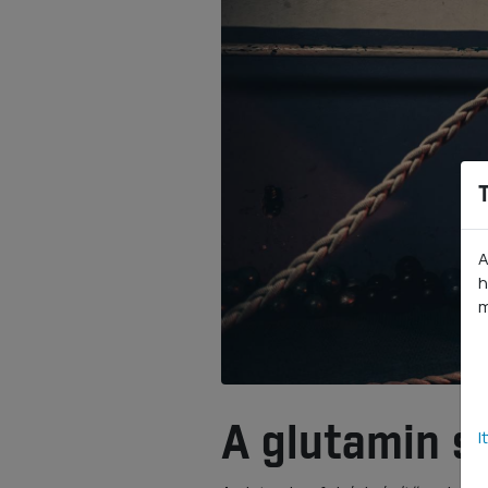
A
h
m
A glutamin s
I