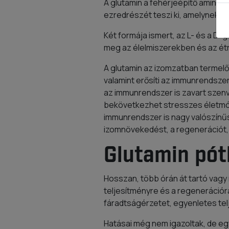
A glutamin a fehérjeépítő aminos
ezredrészét teszi ki, amelynek k
Két formája ismert, az L- és a D-
meg az élelmiszerekben és az ét
A glutamin az izomzatban termelő
valamint erősíti az immunrendszer
az immunrendszer is zavart szenv
bekövetkezhet stresszes életmód
immunrendszer is nagy valószínűs
izomnövekedést, a regenerációt, c
Glutamin pótl
Hosszan, több órán át tartó vagy
teljesítményre és a regenerációr
fáradtságérzetet, egyenletes telj
Hatásai még nem igazoltak, de eg