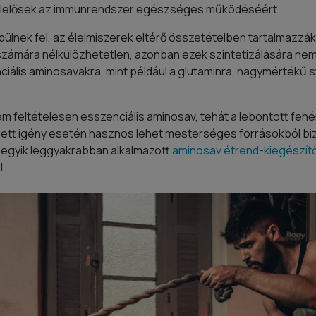
 felelősek az immunrendszer egészséges működéséért.
ülnek fel, az élelmiszerek eltérő összetételben tartalmazzák 
számára nélkülözhetetlen, azonban ezek szintetizálására nem k
nciális aminosavakra, mint például a glutaminra, nagymértékű
m feltételesen esszenciális aminosav, tehát a lebontott fehérj
t igény esetén hasznos lehet mesterséges forrásokból biz
z egyik leggyakrabban alkalmazott
aminosav étrend-kiegészít
l.