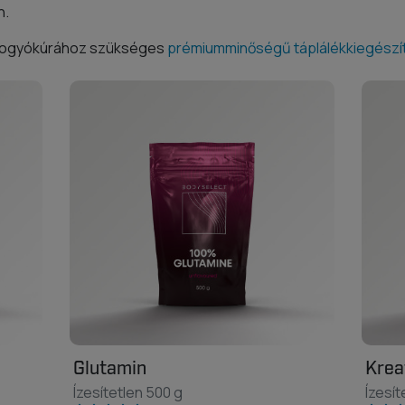
n.
 fogyókúrához szükséges
prémiumminőségű táplálékkiegészí
Glutamin
Krea
Ízesítetlen 500 g
Ízesít