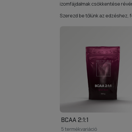
izomfájdalmak csökkentése révé
Szerezd be tőlünk az edzéshez,
BCAA 2:1:1
5 termékvariáció