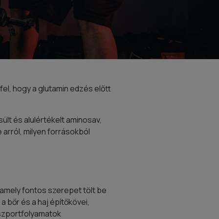
el, hogy a glutamin edzés előtt
ült és alulértékelt aminosav,
e arról, milyen forrásokból
mely fontos szerepet tölt be
 bőr és a haj építőkövei,
szportfolyamatok