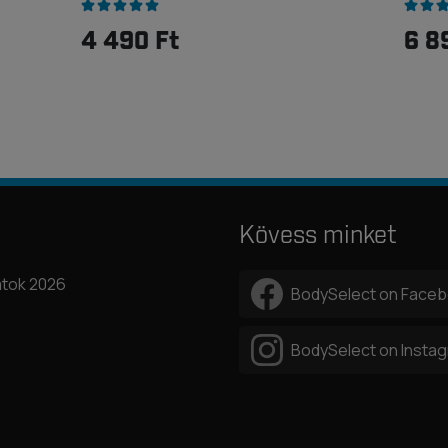
4 490 Ft
6 8
Kövess minket
tok 2026
BodySelect on Face
BodySelect on Insta