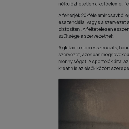
nélkülözhetetlen alkotóelemei,
A fehérjék 20-féle aminosavból ép
esszenciális, vagyis a szervezet 
biztosítani. A feltételesen essze
szüksége a szervezetnek.
A glutamin nem esszenciális, hane
szervezet, azonban megnövekedet
mennyiséget. A sportolók által a
kreatin is az elsők között szerepe