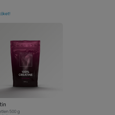
tőket!
tin
etlen 500 g