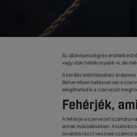
Az állóképességi és erőnléti edzé
vagy után hatékonyabb-e, de miér
A kérdés eldöntéséhez érdemes azt
illetve milyen hatással van a szer
elégítheted ki a szervezet megnö
Fehérjék, am
A fehérje a szervezet számára n
annak működésében. A különböző tí
továbbá részt vesznek számos b