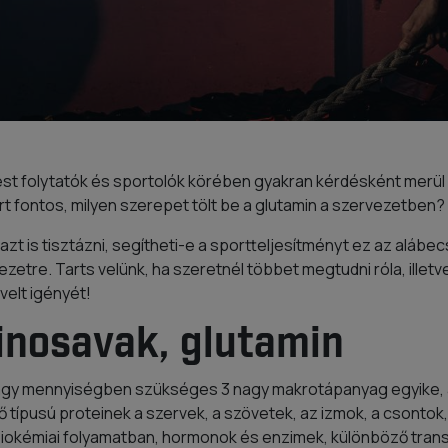
st folytatók és sportolók körében gyakran kérdésként merül f
t fontos, milyen szerepet tölt be a glutamin a szervezetben?
 is tisztázni, segítheti-e a sportteljesítményt ez az alábecs
vezetre. Tarts velünk, ha szeretnél többet megtudni róla, illetv
velt igényét!
inosavak, glutamin
agy mennyiségben szükséges 3 nagy makrotápanyag egyike, a
pusú proteinek a szervek, a szövetek, az izmok, a csontok, a
iokémiai folyamatban, hormonok és enzimek, különböző tran