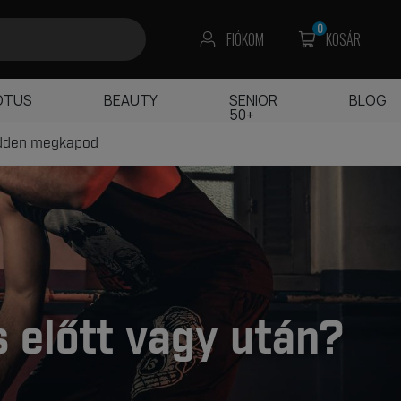
0
FIÓKOM
KOSÁR
OTUS
BEAUTY
SENIOR
BLOG
50+
edden megkapod
 előtt vagy után?