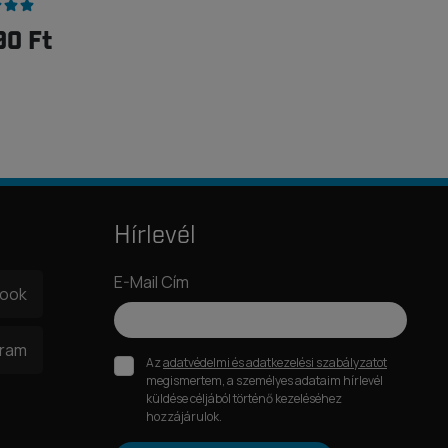
90 Ft
Hírlevél
E-Mail Cím
book
gram
Az
adatvédelmi és adatkezelési szabályzatot
megismertem, a személyes adataim hírlevél
küldése céljából történő kezeléséhez
hozzájárulok.