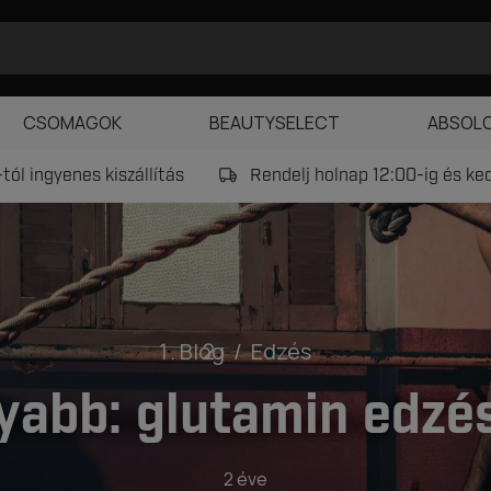
CSOMAGOK
BEAUTYSELECT
ABSOL
tól ingyenes kiszállítás
Rendelj holnap 12:00-ig és k
Blog
Edzés
yabb: glutamin edzés
2 éve