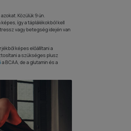
azokat. Közülük 9 ún.
épes, így a táplálékokból kell
 stressz vagy betegség idején van
ékből képes előállítani a
tosítani a szükséges plusz
ő
a BCAA, de a glutamin és a