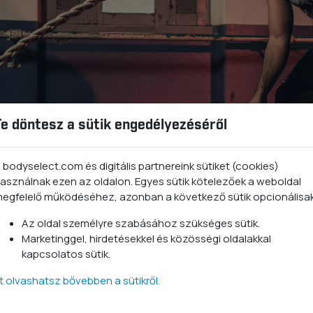
Te döntesz a sütik engedélyezéséről
 bodyselect.com és digitális partnereink sütiket (cookies)
asználnak ezen az oldalon. Egyes sütik kötelezőek a weboldal
egfelelő működéséhez, azonban a következő sütik opcionálisa
Az oldal személyre szabásához szükséges sütik.
Marketinggel, hirdetésekkel és közösségi oldalakkal
kapcsolatos sütik.
zerepe
tt olvashatsz bővebben a sütikről.