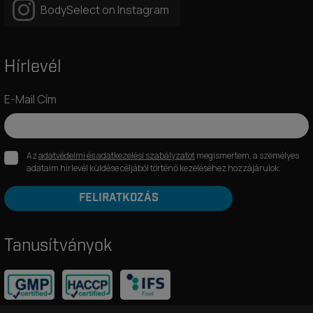
BodySelect on Instagram
Hírlevél
E-Mail Cím
Az
adatvédelmi és adatkezelési szabályzatot
megismertem, a személyes
adataim hírlevél küldése céljából történő kezeléséhez hozzájárulok.
FELIRATKOZÁS
Tanusítványok