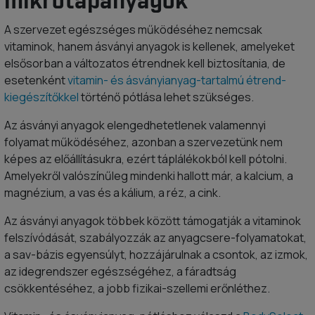
mikrotápanyagok
A szervezet egészséges működéséhez nemcsak
vitaminok, hanem ásványi anyagok is kellenek, amelyeket
elsősorban a változatos étrendnek kell biztosítania, de
esetenként
vitamin- és ásványianyag-tartalmú étrend-
kiegészítőkkel
történő pótlása lehet szükséges.
Az ásványi anyagok elengedhetetlenek valamennyi
folyamat működéséhez, azonban a szervezetünk nem
képes az előállításukra, ezért táplálékokból kell pótolni.
Amelyekről valószínűleg mindenki hallott már, a kalcium, a
magnézium, a vas és a kálium, a réz, a cink.
Az ásványi anyagok többek között támogatják a vitaminok
felszívódását, szabályozzák az anyagcsere-folyamatokat,
a sav-bázis egyensúlyt, hozzájárulnak a csontok, az izmok,
az idegrendszer egészségéhez, a fáradtság
csökkentéséhez, a jobb fizikai-szellemi erőnléthez.