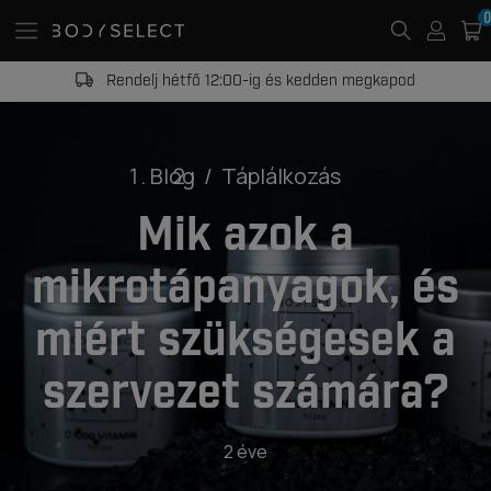
0
Rendelj hétfő 12:00-ig és kedden megkapod
Blog
Táplálkozás
Mik azok a
mikrotápanyagok, és
miért szükségesek a
szervezet számára?
2 éve