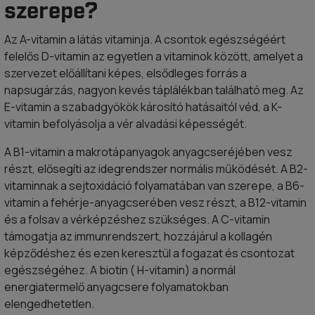
szerepe?
Az A-vitamin a látás vitaminja. A csontok egészségéért
felelős D-vitamin az egyetlen a vitaminok között, amelyet a
szervezet előállítani képes, elsődleges forrás a
napsugárzás, nagyon kevés táplálékban található meg. Az
E-vitamin a szabadgyökök károsító hatásaitól véd, a K-
vitamin befolyásolja a vér alvadási képességét.
A B1-vitamin a makrotápanyagok anyagcseréjében vesz
részt, elősegíti az idegrendszer normális működését. A B2-
vitaminnak a sejtoxidáció folyamatában van szerepe, a B6-
vitamin a fehérje-anyagcserében vesz részt, a B12-vitamin
és a folsav a vérképzéshez szükséges. A C-vitamin
támogatja az immunrendszert, hozzájárul a kollagén
képződéshez és ezen keresztül a fogazat és csontozat
egészségéhez. A biotin ( H-vitamin) a normál
energiatermelő anyagcsere folyamatokban
elengedhetetlen.