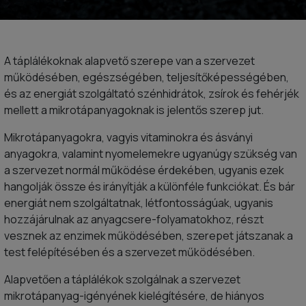
A táplálékoknak alapvető szerepe van a szervezet
működésében, egészségében, teljesítőképességében,
és az energiát szolgáltató szénhidrátok, zsírok és fehérjék
mellett a mikrotápanyagoknak is jelentős szerep jut.
Mikrotápanyagokra, vagyis vitaminokra és ásványi
anyagokra, valamint nyomelemekre ugyanúgy szükség van
a szervezet normál működése érdekében, ugyanis ezek
hangolják össze és irányítják a különféle funkciókat. És bár
energiát nem szolgáltatnak, létfontosságúak, ugyanis
hozzájárulnak az anyagcsere-folyamatokhoz, részt
vesznek az enzimek működésében, szerepet játszanak a
test felépítésében és a szervezet működésében.
Alapvetően a táplálékok szolgálnak a szervezet
mikrotápanyag-igényének kielégítésére, de hiányos