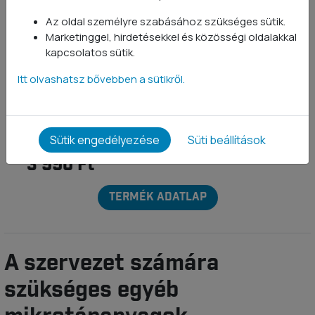
Multivitamin
Az oldal személyre szabásához szükséges sütik.
90 kapszula
Marketinggel, hirdetésekkel és közösségi oldalakkal
kapcsolatos sütik.
66 értékelés
Erős Multivitamin kapszula 29
Itt olvashatsz bővebben a sütikről.
aktív komponenssel
Sütik engedélyezése
Süti beállítások
Tejmentes
Laktózmentes
3 990 Ft
TERMÉK ADATLAP
A szervezet számára
szükséges egyéb