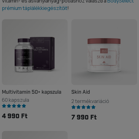
Vitamin- és ásványianyag-pótláshoz válaszd a
BodySelect
prémium táplálékkiegészítőit
!
Multivitamin 50+ kapszula
Skin Aid
60 kapszula
2 termékvariáció
4 990 Ft
7 990 Ft