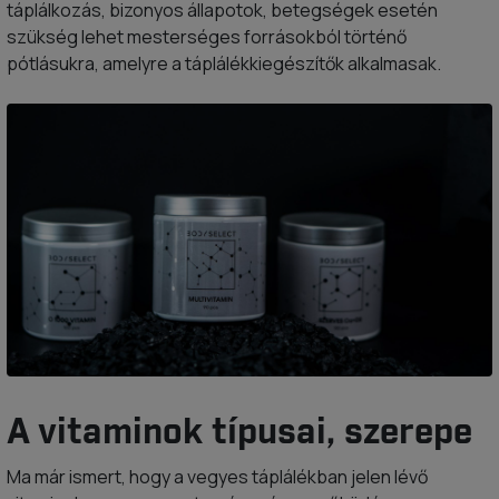
táplálkozás, bizonyos állapotok, betegségek esetén
szükség lehet mesterséges forrásokból történő
pótlásukra, amelyre a táplálékkiegészítők alkalmasak.
A vitaminok típusai, szerepe
Ma már ismert, hogy a vegyes táplálékban jelen lévő