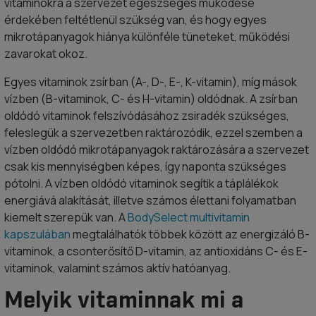
vitaminokra a szervezet egészséges működése
érdekében feltétlenül szükség van, és hogy egyes
mikrotápanyagok hiánya különféle tüneteket, működési
zavarokat okoz.
Egyes vitaminok zsírban (A-, D-, E-, K-vitamin), míg mások
vízben (B-vitaminok, C- és H-vitamin) oldódnak. A zsírban
oldódó vitaminok felszívódásához zsiradék szükséges,
feleslegük a szervezetben raktározódik, ezzel szemben a
vízben oldódó mikrotápanyagok raktározására a szervezet
csak kis mennyiségben képes, így naponta szükséges
pótolni. A vízben oldódó vitaminok segítik a táplálékok
energiává alakítását, illetve számos élettani folyamatban
kiemelt szerepük van. A
BodySelect multivitamin
kapszulában
megtalálhatók többek között az energizáló B-
vitaminok, a csonterősítő D-vitamin, az antioxidáns C- és E-
vitaminok, valamint számos aktív hatóanyag.
Melyik vitaminnak mi a