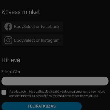
Kövess minket
BodySelect on Facebook
BodySelect on Instagram
Hírlevél
E-Mail Cím
Az
adatvédelmi és adatkezelési szabályzatot
megismertem, a személyes
adataim hírlevél küldése céljából történő kezeléséhez hozzájárulok.
FELIRATKOZÁS