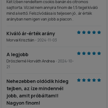
Két ízben rendeltem csokis banán és citromos
sajttorta. Vízzel nem annyira finom de 1,5 tejjel kíváló
mind a kettő. Felszívódása is teljesen jó , ár érték
arányban nem igen van jobb a piacon .
Kiváló ár-érték arány
Morvai Krisztián
- 2024-11-03
A legjobb
Dröszlerné Horváth Andrea
- 2024-10-
21
Nehezebben oldódik hideg
tejben, az íze mindennél
jobb, amit próbáltam!!
Nagyon finom!