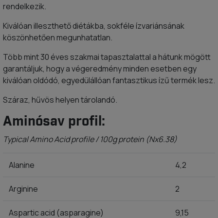
rendelkezik.
Kiválóan illeszthető diétákba, sokféle ízvariánsának
köszönhetően megunhatatlan.
Több mint 30 éves szakmai tapasztalattal a hátunk mögött
garantáljuk, hogy a végeredmény minden esetben egy
kiválóan oldódó, egyedülállóan fantasztikus ízű termék lesz.
Száraz, hűvös helyen tárolandó.
Aminósav profil:
Typical Amino Acid profile / 100g protein (Nx6.38)
Alanine
4,2
Arginine
2
Aspartic acid (asparagine)
9,15