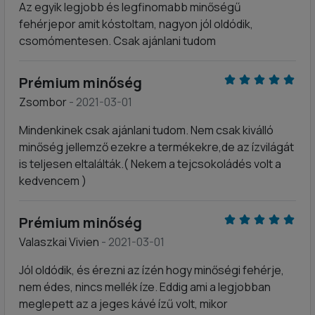
Az egyik legjobb és legfinomabb minőségű
fehérjepor amit kóstoltam, nagyon jól oldódik,
csomómentesen. Csak ajánlani tudom
Prémium minőség
Zsombor
- 2021-03-01
Mindenkinek csak ajánlani tudom. Nem csak kiválló
minőség jellemző ezekre a termékekre,de az ízvilágát
is teljesen eltalálták.( Nekem a tejcsokoládés volt a
kedvencem )
Prémium minőség
Valaszkai Vivien
- 2021-03-01
Jól oldódik, és érezni az ízén hogy minőségi fehérje,
nem édes, nincs mellék íze. Eddig ami a legjobban
meglepett az a jeges kávé ízű volt, mikor