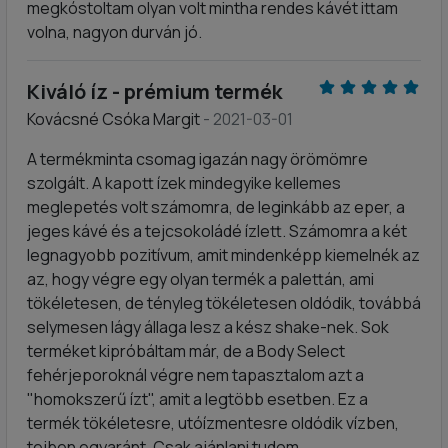
megkóstoltam olyan volt mintha rendes kávét ittam
volna, nagyon durván jó.
Kiváló íz - prémium termék
Kovácsné Csóka Margit
- 2021-03-01
A termékminta csomag igazán nagy örömömre
szolgált. A kapott ízek mindegyike kellemes
meglepetés volt számomra, de leginkább az eper, a
jeges kávé és a tejcsokoládé ízlett. Számomra a két
legnagyobb pozitívum, amit mindenképp kiemelnék az
az, hogy végre egy olyan termék a palettán, ami
tökéletesen, de tényleg tökéletesen oldódik, továbbá
selymesen lágy állaga lesz a kész shake-nek. Sok
terméket kipróbáltam már, de a Body Select
fehérjeporoknál végre nem tapasztalom azt a
"homokszerű ízt", amit a legtöbb esetben. Ez a
termék tökéletesre, utóízmentesre oldódik vízben,
tejben egyaránt. Csak ajánlani tudom.