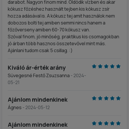
darabot. Nagyon finom mind. Oldódik vízben és akar
kókusz főzéshez használt tejben kis kókusz zsír
hozza adásával is. A kókusz tej amit használok nem
dobozos bolti tej amiben semmi nincs hanem a
főzőverseny amiben 60-70 kókusz van.
Szóval finom, jó minőség, praktikus kis csomagokban
jó árban több hasznos összetevővel mint más.
Ajánlani tudom csak 5 csillag. :)
Kiváló ár-érték arány
Süvegesné Festő Zsuzsanna
- 2024-
05-21
Ajánlom mindenkinek
Ágnes
- 2024-05-12
Ajánlom mindenkinek