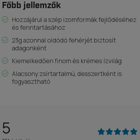
Főbb jellemzők
Hozzájárul a szép izomformák fejlődéséhez
és fenntartásához
23g azonnal oldódó fehérjét biztosít
adagonként
Kiemelkedően finom és krémes ízvilág
Alacsony zsírtartalmú, desszertként is
fogyasztható
5