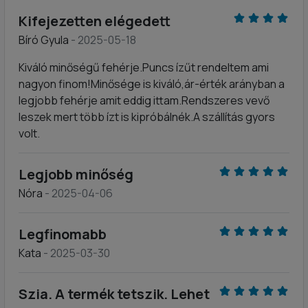
Kifejezetten elégedett
Bíró Gyula
- 2025-05-18
Kiváló minőségű fehérje.Puncs ízűt rendeltem ami
nagyon finom!Minősége is kiváló,ár-érték arányban a
legjobb fehérje amit eddig ittam.Rendszeres vevő
leszek mert több ízt is kipróbálnék.A szállítás gyors
volt.
Legjobb minőség
Nóra
- 2025-04-06
Legfinomabb
Kata
- 2025-03-30
Szia. A termék tetszik. Lehet