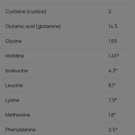
Cysteine (cystine)
2
Glutamic acid (glutamine)
14,5
Glycine
1,65
Histidine
1,45*
Isoleucine
4,3*
Leucine
8,1*
Lysine
7,9*
Methionine
1,8*
Phenylalanine
2,5*