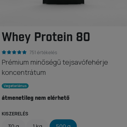
Whey Protein 80
751 értékelés
Prémium minőségű tejsavófehérje
koncentrátum
Vegetariánus
átmenetileg nem elérhető
KISZERELÉS
30 g
1 kg
500 g