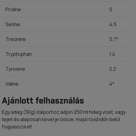
Proline
5
Serine
4,5
Treonine
5,7*
Tryptophan
1,4
Tyrosine
2,2
Valine
4*
Ajánlott felhasználás
Egy adag (30g) italporhoz adjon 250 ml hideg vizet, vagy
tejet és alaposan keverje össze, majd rövid időn belül
fogyassza el!