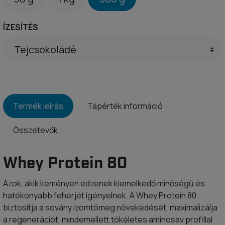
ÍZESÍTÉS
Termék leírás
Tápérték információ
Összetevők
Whey Protein 80
Azok, akik keményen edzenek kiemelkedő minőségű és
hatékonyabb fehérjét igényelnek. A Whey Protein 80
biztosítja a sovány izomtömeg növekedését, maximalizálja
a regenerációt, mindemellett tökéletes aminosav profillal