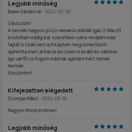
Legjobb minőség
Beke Sándorné
- 2024-03-20
Üdvözlöm!
A termék nagyon jó ízű,remekül oldódik.Igaz 2 féle ízt
kóstoltam eddig bár szerettem volna rendelni más
fajtát is csak nem azt kaptam meg.Ismerősöm
ajánlotta mert árban is és ízben is kiváló és valóban
így van!Én is fogom másnak ajánlani mert remek
termék.
Köszönöm!
Kifejezetten elégedett
Szomjas Ildikó
- 2024-03-16
Nagyon finom,krémes!
Legjobb minőség