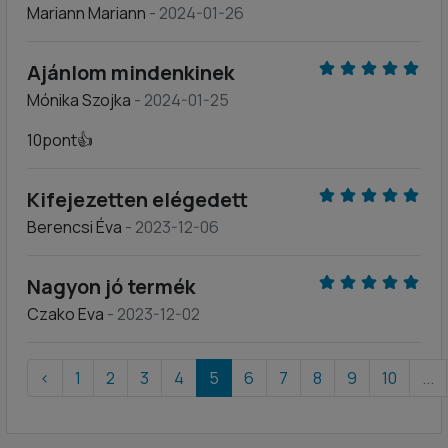
Mariann Mariann
- 2024-01-26
Ajánlom mindenkinek
Mónika Szojka
- 2024-01-25
10pont👍
Kifejezetten elégedett
Berencsi Éva
- 2023-12-06
Nagyon jó termék
Czako Eva
- 2023-12-02
‹
1
2
3
4
5
6
7
8
9
10
...