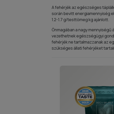
A fehérjék az egészséges táplálk
során bevitt energiamennyiség el
1.2-1.7 g/testtömeg kg ajánlott.
Önmagában a nagy mennyiségű áll
vezethetnek egészségügyi gondok
fehérjék ne tartalmazzanak az e
szükséges állati fehérjéket tart