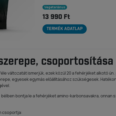
Vegetariánus
13 990 Ft
TERMÉK ADATLAP
zerepe, csoportosítása
éle változatát ismerjük, ezek közül 20 a fehérjéket alkotó ún
repe, egyesek egymás előállításához szükségesek. Hatéko
ével.
bélben bontja le a fehérjéket amino-karbonsavakra, onnan szí
 csoportja: