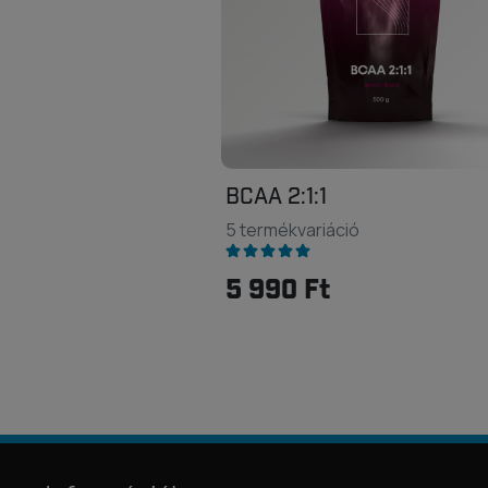
BCAA 2:1:1
5 termékvariáció
5 990 Ft