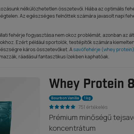
ozásunk nélkülözhetetlen összetevői. Hiába az optimális fehé
égtelen. Az egészséges felnőttek számára javasolt napi fehér
ati fehérje fogyasztása nem okoz problémát, azonban az ált
hoz. Ezért például sportolók, testépítők számára kiemelten 
gészségre káros összetevőket. A
savófehérje (whey protein)
almazzák, ráadásul fantasztikus ízekben kaphatóak.
Whey Protein 
Bourbon Vanília
1 kg
751 értékelés
Prémium minőségű tejsav
koncentrátum