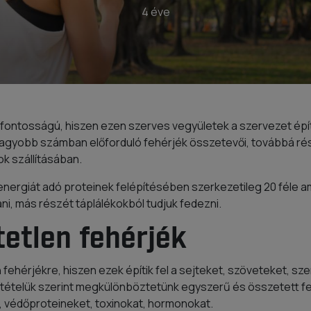
4 éve
ontosságú, hiszen ezen szerves vegyületek a szervezet épít
agyobb számban előforduló fehérjék összetevői, továbbá rés
ok szállításában.
 energiát adó proteinek felépítésében szerkezetileg 20 féle 
ani, más részét táplálékokból tudjuk fedezni.
tetlen fehérjék
ehérjékre, hiszen ezek építik fel a sejteket, szöveteket, sze
ételük szerint megkülönböztetünk egyszerű és összetett fehé
 védőproteineket, toxinokat, hormonokat.