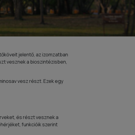
őköveit jelentő, az izomzatban
zt vesznek a bioszintézisben,
aminosav vesz részt. Ezek egy
rveket, és részt vesznek a
rjéket, funkcióik szerint