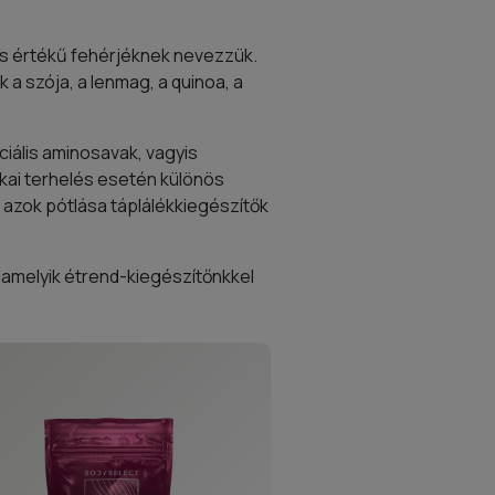
jes értékű fehérjéknek nevezzük.
 a szója, a lenmag, a quinoa, a
iális aminosavak, vagyis
kai terhelés esetén különös
azok pótlása táplálékkiegészítők
lamelyik étrend-kiegészítőnkkel