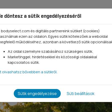
Te döntesz a sütik engedélyezéséről
ba, amelyet a szervezet nem tud előállítani, így azokat táplálé
zet működését. Részt vesznek a sejtnövekedésben, az energ
zívódásában, de a hangulatra és az alvás minőségére is jó ha
 bodyselect.com és digitális partnereink sütiket (cookies)
gítik a súlycsökkenést.
asználnak ezen az oldalon. Egyes sütik kötelezőek a weboldal
egfelelő működéséhez, azonban a következő sütik opcionálisa
ak
Az oldal személyre szabásához szükséges sütik.
aminosavak
Marketinggel, hirdetésekkel és közösségi oldalakkal
kapcsolatos sütik.
a szervezet ezeket is képes előállítani, más aminosavakból szi
ban nem képes kellő mennyiségben termelni, így kiegészítés
tt olvashatsz bővebben a sütikről.
Sütik engedélyezése
Süti beállítások