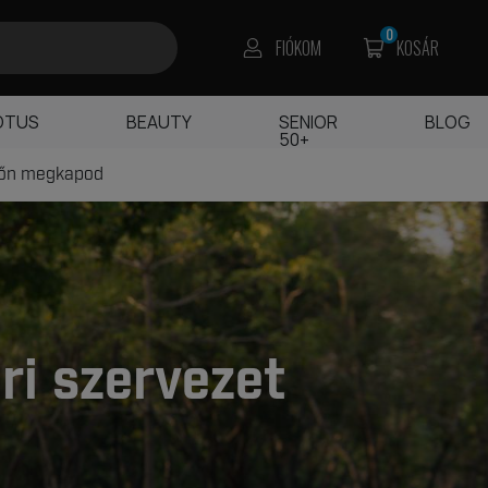
0
FIÓKOM
KOSÁR
OTUS
BEAUTY
SENIOR
BLOG
50+
főn megkapod
ri szervezet