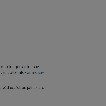
. proteinogén aminosav.
nyan pótolhatók
aminosav
vódnak fel, és jutnak el a