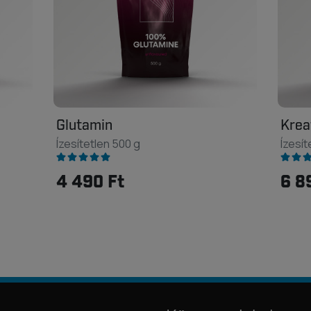
Glutamin
Krea
Ízesítetlen 500 g
Ízesít
4 490 Ft
6 8