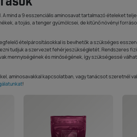
rrások
l. A mind a 9 esszenciális aminosavat tartalmazó ételeket tel
mékek, a tojás, a tenger gyümölcsei, de kitűnő növényi források
gfelelő ételpárosításokkal is bevihetők a szükséges esszenc
ezni tudjuk a szervezet fehérjeszükségletét. Rendszeres fizi
avak mennyiségének és minőségének, így szükségessé válhat 
kel, aminosavakkal kapcsolatban, vagy tanácsot szeretnél va
gálatunkat
!