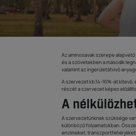
Az aminosavak szerepe alapvető f
és a szövetekben a második legn
valamint az ingerületátvivő anyag
A szervezet kb.14-16%-át kitevő,
részét a szervezet képes előállít
A nélkülözhe
A szervezetünknek szüksége van f
különböző folyamatokban. Összet
enzimeket, transzportfehérjéket,