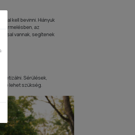
kkal kell bevinni. Hiányuk
iatermelésben, az
tással vannak, segítenek
k:
ntetizálni. Sérülések,
ükre lehet szükség.