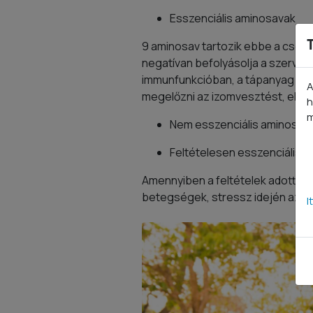
Esszenciális aminosavak
9 aminosav tartozik ebbe a csoport
negatívan befolyásolja a szerve
immunfunkcióban, a tápanyag fels
A
megelőzni az izomvesztést, előse
h
m
Nem esszenciális aminosav
Feltételesen esszenciális 
Amennyiben a feltételek adottak, 
betegségek, stressz idején azon
I