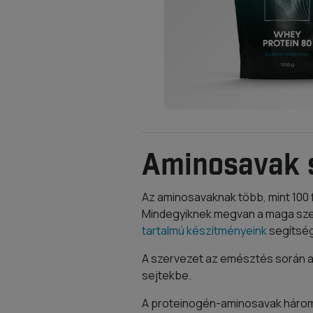
Aminosavak s
Az aminosavaknak több, mint 100 f
Mindegyiknek megvan a maga sze
tartalmú készítményeink
segítség
A szervezet az emésztés során a 
sejtekbe.
A proteinogén-aminosavak három