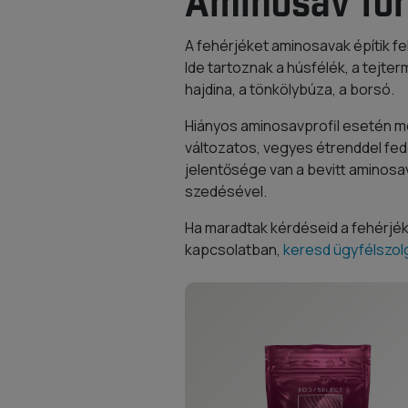
Aminosav fo
A fehérjéket aminosavak építik fe
Ide tartoznak a húsfélék, a tejter
hajdina, a tönkölybúza, a borsó.
Hiányos aminosavprofil esetén me
változatos, vegyes étrenddel fed
jelentősége van a bevitt aminos
szedésével.
Ha maradtak kérdéseid a fehérjék
kapcsolatban,
keresd ügyfélszol