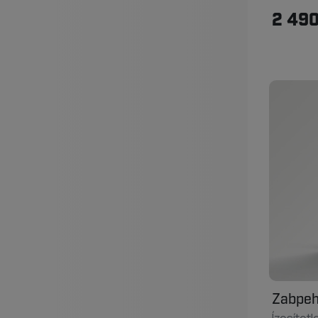
2 490
Zabpehe
Ízesítetl