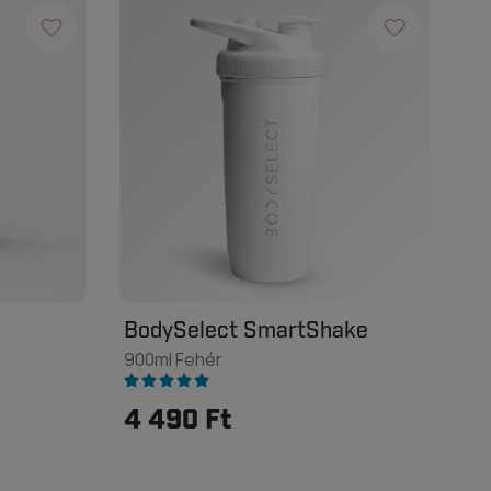
BodySelect SmartShake
900ml Fehér
4 490 Ft