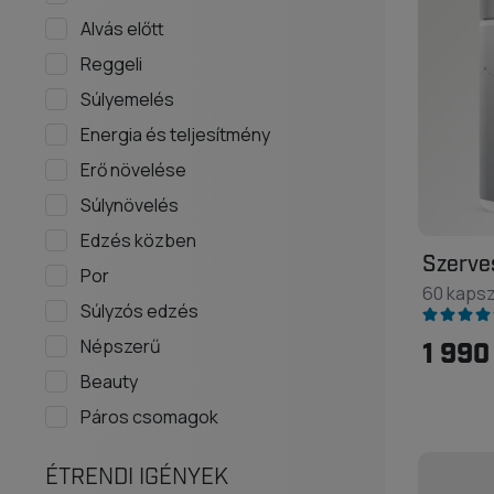
Alvás előtt
Reggeli
Súlyemelés
Energia és teljesítmény
Erő növelése
Súlynövelés
Edzés közben
Szerve
Por
60 kapsz
Súlyzós edzés
Népszerű
1 990
Beauty
Páros csomagok
ÉTRENDI IGÉNYEK