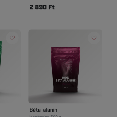
2 890 Ft
Béta-alanin
Ízesítetlen 500 g