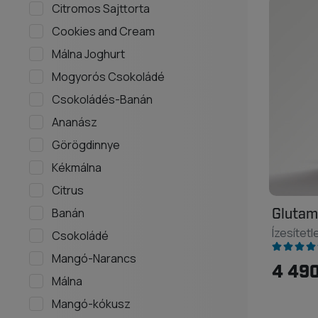
Citromos Sajttorta
Cookies and Cream
Málna Joghurt
Mogyorós Csokoládé
Csokoládés-Banán
Ananász
Görögdinnye
Kékmálna
Citrus
Glutam
Banán
Ízesítetl
Csokoládé
Mangó-Narancs
4 490
Málna
Mangó-kókusz