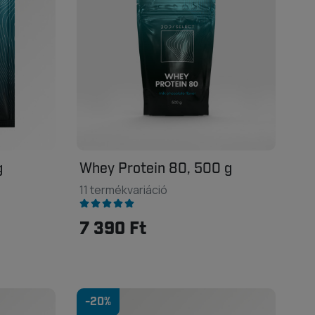
g
Whey Protein 80, 500 g
11 termékvariáció
7 390 Ft
-20%