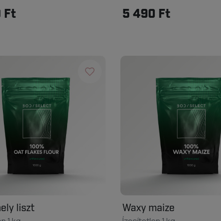
 Ft
5 490 Ft
ly liszt
Waxy maize
en 1 kg
Ízesítetlen 1 kg