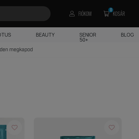
0
FIÓKOM
KOSÁR
OTUS
BEAUTY
SENIOR
BLOG
50+
edden megkapod