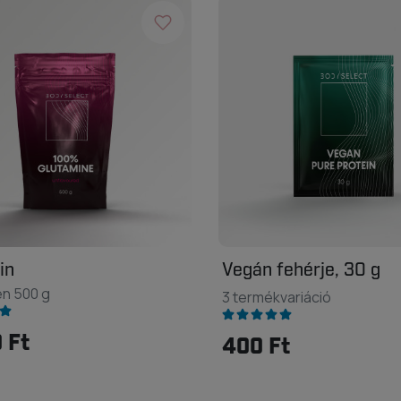
in
Vegán fehérje, 30 g
en 500 g
3 termékvariáció
 Ft
400 Ft