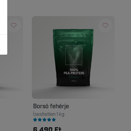
Borsó fehérje
Ízesítetlen 1 kg
6 490 Ft