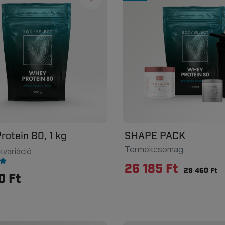
rotein 80, 1 kg
SHAPE PACK
Termékcsomag
kvariáció
26 185 Ft
29 460 Ft
0 Ft