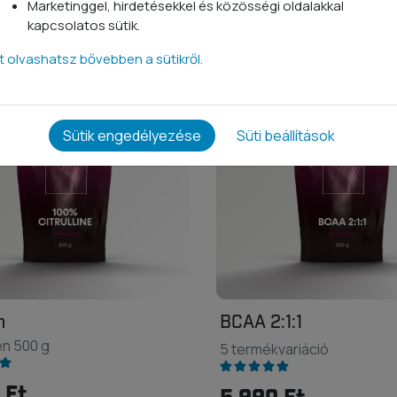
Marketinggel, hirdetésekkel és közösségi oldalakkal
kapcsolatos sütik.
tt olvashatsz bővebben a sütikről.
Sütik engedélyezése
Süti beállítások
n
BCAA 2:1:1
en 500 g
5 termékvariáció
 Ft