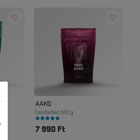
AAKG
Ízesítetlen 500 g
k:
7 990 Ft