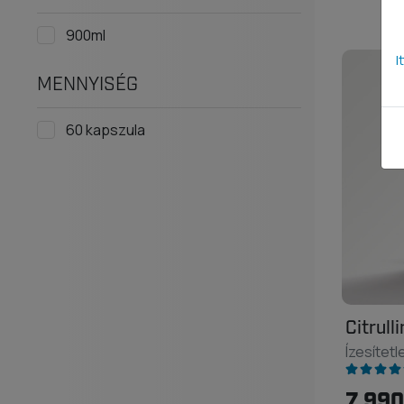
900ml
I
MENNYISÉG
60 kapszula
Citrulli
Ízesítetl
7 990