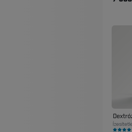
Dextró
Ízesítetl