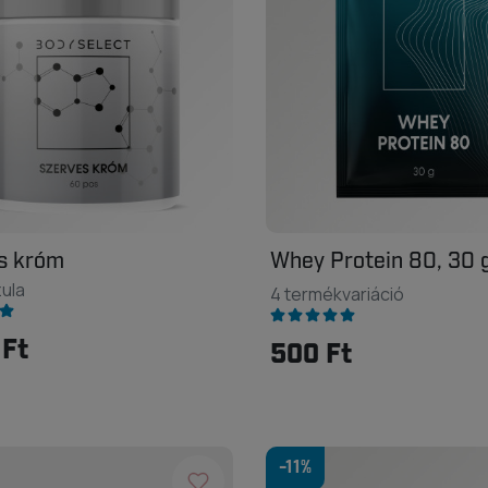
s króm
Whey Protein 80, 30 
ula
4 termékvariáció
 Ft
500 Ft
-11%