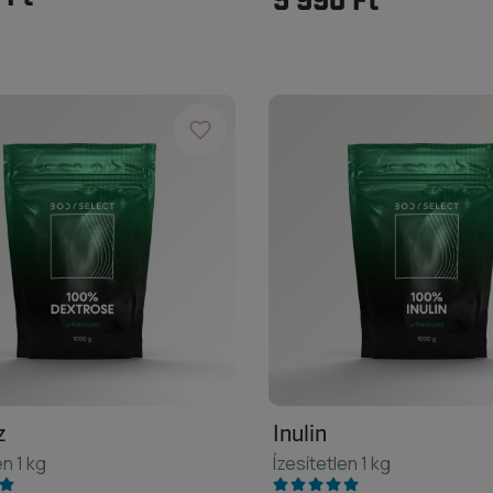
5 990 Ft
z
Inulin
en 1 kg
Ízesítetlen 1 kg