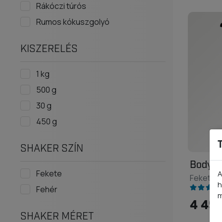
Rákóczi túrós
Rumos kókuszgolyó
KISZERELÉS
1 kg
500 g
30 g
450 g
SHAKER SZÍN
BodySe
Fekete
A
Fekete 
h
Fehér
m
4 490
SHAKER MÉRET