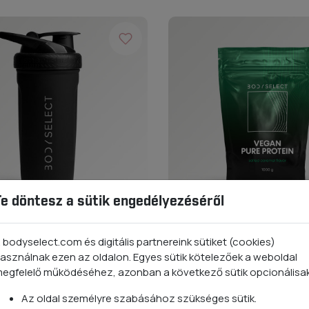
Te döntesz a sütik engedélyezéséről
lect SmartShake
Vegán fehérje
 bodyselect.com és digitális partnereink sütiket (cookies)
900ml
7 termékvariáció
asználnak ezen az oldalon. Egyes sütik kötelezőek a weboldal
egfelelő működéséhez, azonban a következő sütik opcionálisa
 Ft
8 490 Ft -tól
Az oldal személyre szabásához szükséges sütik.