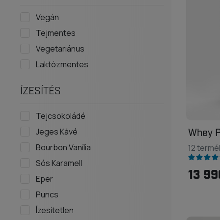
Vegán
Tejmentes
Vegetariánus
Laktózmentes
ÍZESÍTÉS
Tejcsokoládé
Jeges Kávé
Whey P
Bourbon Vanília
12 termé
Sós Karamell
13 99
Eper
Puncs
Ízesítetlen