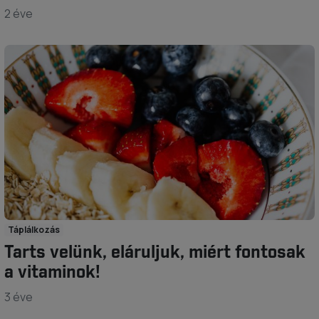
2 éve
Táplálkozás
Tarts velünk, eláruljuk, miért fontosak
a vitaminok!
3 éve