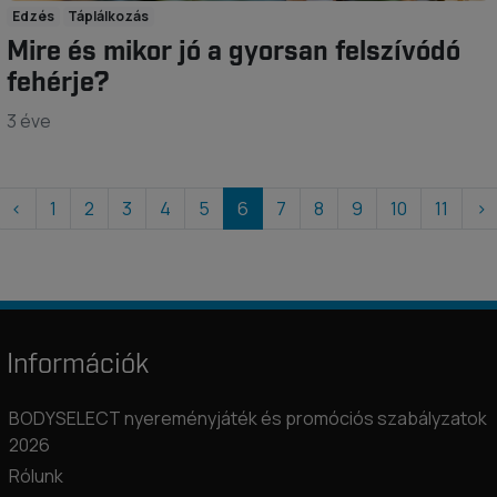
Edzés
Táplálkozás
Mire és mikor jó a gyorsan felszívódó
fehérje?
3 éve
‹
1
2
3
4
5
6
7
8
9
10
11
›
Információk
BODYSELECT nyereményjáték és promóciós szabályzatok
2026
Rólunk