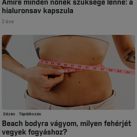
Amire minden nőnek szüksége lenne: a
hialuronsav kapszula
2 éve
Edzés
Táplálkozás
Beach bodyra vágyom, milyen fehérjét
vegyek fogyáshoz?