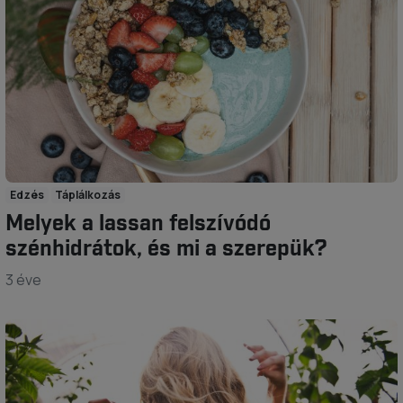
Edzés
Táplálkozás
Melyek a lassan felszívódó
szénhidrátok, és mi a szerepük?
3 éve