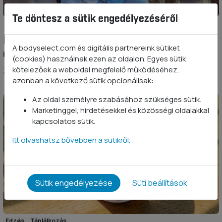
Te döntesz a sütik engedélyezéséről
Táplálkozás
Kinek ajánlható a BodySelect szépség
A bodyselect.com és digitális partnereink sütiket
csomag?
(cookies) használnak ezen az oldalon. Egyes sütik
kötelezőek a weboldal megfelelő működéséhez,
3 éve
azonban a következő sütik opcionálisak:
Az oldal személyre szabásához szükséges sütik.
Marketinggel, hirdetésekkel és közösségi oldalakkal
kapcsolatos sütik.
Itt olvashatsz bővebben a sütikről.
Sütik engedélyezése
Süti beállítások
Edzés
Táplálkozás