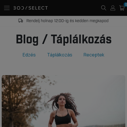
0
20 000 Ft -tól ingyenes kiszállítás
Blog / Táplálkozás
Edzés
Táplálkozás
Receptek