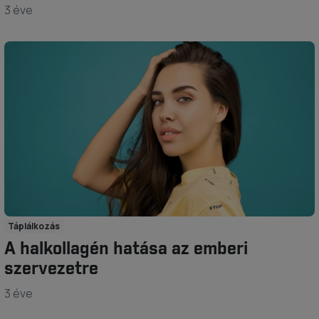
3 éve
Táplálkozás
A halkollagén hatása az emberi
szervezetre
3 éve